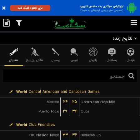
اپلیکیشن سیگاری بت مختص اندروید
برای دانلود کلیک کنید
(دسترسی آسان و بدون فیلترشکن به سایت)
نتایج زنده
فوتبال
بسکتبال
والیبال
تنیس
بیسبال
هاکی روی یخ
هندبال
World
Central American and Caribbean Games
Mexico
۲۴
۲۵
Dominican Republic
Puerto Rico
۲۹
۳۴
Cuba
World
Club Friendlies
RK Nasice Nexe
۳۳
۳۲
Besiktas JK