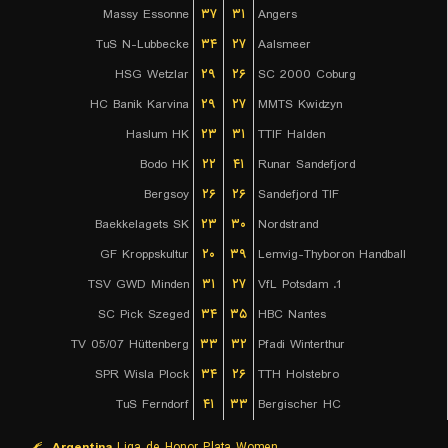
Massy Essonne
۳۷
۳۱
Angers
TuS N-Lubbecke
۳۴
۲۷
Aalsmeer
HSG Wetzlar
۲۹
۲۶
SC 2000 Coburg
HC Banik Karvina
۲۹
۲۷
MMTS Kwidzyn
Haslum HK
۲۳
۳۱
TTIF Halden
Bodo HK
۲۲
۴۱
Runar Sandefjord
Bergsoy
۲۶
۲۶
Sandefjord TIF
Baekkelagets SK
۲۳
۳۰
Nordstrand
GF Kroppskultur
۲۰
۳۹
Lemvig-Thyboron Handball
TSV GWD Minden
۳۱
۲۷
1. VfL Potsdam
SC Pick Szeged
۳۴
۳۵
HBC Nantes
TV 05/07 Hüttenberg
۳۳
۳۲
Pfadi Winterthur
SPR Wisla Plock
۳۴
۲۶
TTH Holstebro
TuS Ferndorf
۴۱
۳۳
Bergischer HC
Argentina
Liga de Honor Plata Women