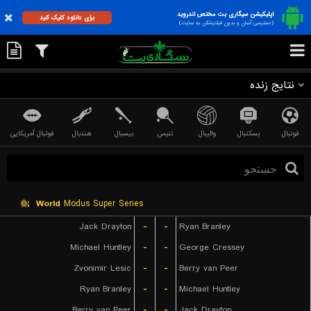
اپلیکیشن سیگاری بت مختص اندروید
برای دانلود کلیک کنید
(دسترسی آسان و بدون فیلترشکن به سایت)
نتایج زنده
فوتبال
بسکتبال
والیبال
تنیس
بیسبال
هندبال
فوتبال آمریکایی
World
Modus Super Series
Jack Drayton
-
-
Ryan Branley
Michael Huntley
-
-
George Cressey
Zvonimir Lesic
-
-
Berry van Peer
Ryan Branley
-
-
Michael Huntley
Berry van Peer
-
-
Jack Drayton