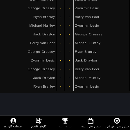
George Cressey
-
-
Zvonimir Lesic
Ryan Branley
-
-
Berry van Peer
Michael Huntley
-
-
Zvonimir Lesic
Jack Drayton
-
-
George Cressey
Berry van Peer
-
-
Michael Huntley
George Cressey
-
-
Ryan Branley
Zvonimir Lesic
-
-
Jack Drayton
George Cressey
-
-
Berry van Peer
Jack Drayton
-
-
Michael Huntley
Ryan Branley
-
-
Zvonimir Lesic
پیش بینی ورزشی
پیش بینی زنده
نتایج زنده
کازینو آنلاین
حساب کاربری