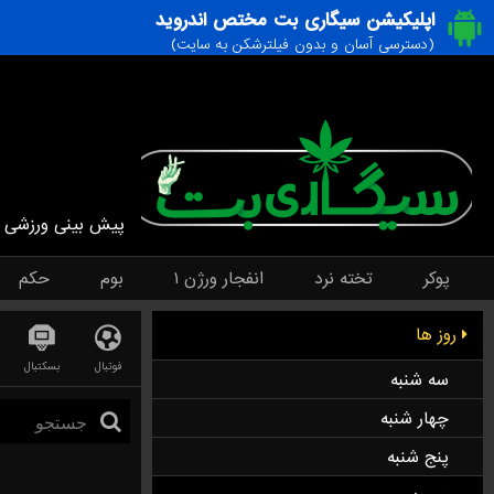
اپلیکیشن سیگاری بت مختص اندروید
(دسترسی آسان و بدون فیلترشکن به سایت)
پیش بینی ورزشی
پوکر
تخته نرد
انفجار ورژن ۱
بوم
حکم
روز ها
فوتبال
بسکتبال
سه شنبه
چهار شنبه
پنج شنبه