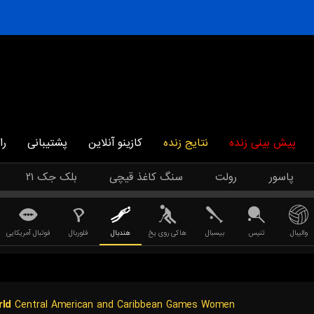
پیش بینی زنده
نتایج زنده
کازینو آنلاین
پشتیبانی
را
پاسور
رولت
سنگ کاغذ قیچی
بلک جک ۲۱
والیبال
تنیس
بیسبال
هاکی روی یخ
هندبال
فلوربال
فوتبال آمریکایی
ld
Central American and Caribbean Games Women