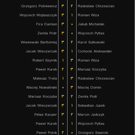
Grzegorz Poliniewicz
۳
۲
Radoslaw Chrzescian
Wojciech Wojtaszczyk
۳
۱
Roman Wiza
Fira Damian
۳
۰
Jakub Michalski
Zemla Piotr
۳
۰
Wojciech Pytlas
Wisniewski Bartlomiej
۳
۲
Karol Sulkowski
Jacek Wieczerzak
۳
۱
Cichocki Aleksander
Robert Szymik
۱
۳
Roman Wiza
Pawel Kurek
۲
۳
Mariusz Koczyba
Mateusz Trela
۱
۳
Radoslaw Chrzescian
Maciej Nowalinski
۰
۳
Maciej Domin
Mariusz Koczyba
۳
۲
Zemla Piotr
Jacek Wieczerzak
۳
۱
Sebastian Juzek
Petas Kacper
۳
۲
Marcin Jadczyk
Pawel Kurek
۰
۱
Wojciech Pytlas
Pawel Polok
۲
۰
Grzegorz Sawicki