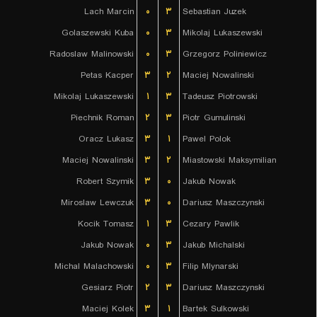
Lach Marcin
۰
۳
Sebastian Juzek
Golaszewski Kuba
۰
۳
Mikolaj Lukaszewski
Radoslaw Malinowski
۰
۳
Grzegorz Poliniewicz
Petas Kacper
۳
۲
Maciej Nowalinski
Mikolaj Lukaszewski
۱
۳
Tadeusz Piotrowski
Piechnik Roman
۲
۳
Piotr Gumulinski
Oracz Lukasz
۳
۱
Pawel Polok
Maciej Nowalinski
۳
۲
Miastowski Maksymilian
Robert Szymik
۳
۰
Jakub Nowak
Miroslaw Lewczuk
۳
۰
Dariusz Maszczynski
Kocik Tomasz
۱
۳
Cezary Pawlik
Jakub Nowak
۰
۳
Jakub Michalski
Michal Malachowski
۰
۳
Filip Mlynarski
Gesiarz Piotr
۲
۳
Dariusz Maszczynski
Maciej Kolek
۳
۱
Bartek Sulkowski