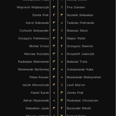
Wojciech Wojtaszczyk
۳
۱
Fira Damian
Zemla Piotr
۲
۳
Szostok Sebastian
Karol Sulkowski
۳
۰
Tadeusz Piotrowski
Cichocki Aleksander
۳
۱
Mateusz Sikon
Grzegorz Poliniewicz
۳
۲
Stapor Rafal
Michal Oracz
۳
۲
Grzegorz Sawicki
Mariusz Koczyba
۳
۰
Krzysztof Juszczyk
Radoslaw Malinowski
۳
۰
Mateusz Trela
Wisniewski Bartlomiej
۳
۰
Golaszewski Kuba
Petas Kacper
۳
۰
Miastowski Maksymilian
Jacek Wieczerzak
۳
۱
Lach Marcin
Pawel Kurek
۰
۳
Zemla Piotr
Adrian Myszewski
۰
۳
Radoslaw Chrzescian
Sebastian Juzek
۳
۲
Buczynski Witold