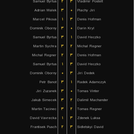
Samuel Byrtus
۲
۳
Vladimir Postelt
Adrian Walek
۳
۰
Plachy Jiri
Marcel Pikous
۱
۳
Denis Hofman
Dominik Oborny
۳
۰
Darin Kryl
Samuel Byrtus
۳
۱
David Heczko
Martin Sychra
۳
۲
Michal Regner
Michal Regner
۲
۳
Denis Hofman
Samuel Byrtus
۱
۳
David Heczko
Dominik Oborny
۰
۳
Jiri Dedek
Petr Banot
۳
۱
Radek Adamczyk
Jiri Zuzanek
۳
۰
Tomas Vinter
Jakub Simecek
۳
۲
Dalimil Machander
Martin Tacinec
۳
۲
Tomas Regner
David Vavrecka
۱
۳
Zdenek Luksa
Frantisek Pusch
۲
۳
Sidletskyi David