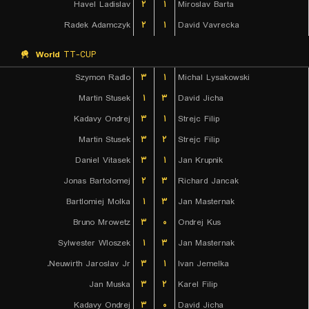
Havel Ladislav
۲
۱
Miroslav Barta
Radek Adamczyk
۲
۱
David Vavrecka
World
TT-CUP
Szymon Radlo
۳
۱
Michal Lysakowski
Martin Stusek
۱
۳
David Jicha
Kadavy Ondrej
۳
۱
Strejc Filip
Martin Stusek
۳
۲
Strejc Filip
Daniel Vitasek
۳
۱
Jan Krupnik
Jonas Bartolomej
۲
۳
Richard Jancak
Bartlomiej Molka
۱
۳
Jan Masternak
Bruno Mrowetz
۳
۰
Ondrej Kus
Sylwester Wloszek
۱
۳
Jan Masternak
Neuwirth Jaroslav Jr.
۳
۱
Ivan Jemelka
Jan Muska
۳
۲
Karel Filip
Kadavy Ondrej
۳
۰
David Jicha