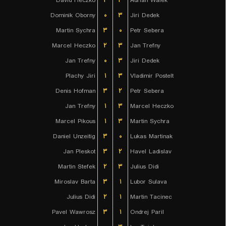
David Heczko
۲
۳
Adrian Walek
Dominik Oborny
۰
۳
Jiri Dedek
Martin Sychra
۳
۰
Petr Sebera
Marcel Heczko
۲
۳
Jan Trefny
Jan Trefny
۰
۳
Jiri Dedek
Plachy Jiri
۱
۳
Vladimir Postelt
Denis Hofman
۳
۲
Petr Sebera
Jan Trefny
۱
۳
Marcel Heczko
Marcel Pikous
۱
۳
Martin Sychra
Daniel Unzeitig
۳
۰
Lukas Martinak
Jan Pleskot
۳
۲
Havel Ladislav
Martin Stefek
۲
۳
Julius Didi
Miroslav Barta
۳
۱
Lubor Sulava
Julius Didi
۲
۱
Martin Tacinec
Pavel Wawrosz
۳
۱
Ondrej Paril