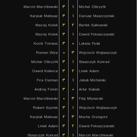
Marcin Marchlewski
۳
۱
Michal Olbrycht
Karpiuk Mateusz
۳
۱
Dariusz Maszczynski
Maciej Kolek
۳
۲
Bartek Sulkowski
Maciej Kolek
۳
۱
Dawid Poloszczanski
Kocik Tomasz
۳
۰
Lukasz Pyda
Roman Wiza
۰
۳
Wojciech Wojtaszczyk
Michal Olbrycht
۳
۱
Staszczyk Konrad
Dawid Kotwica
۳
۲
Linek Adam
Fira Damian
۳
۱
Jakub Michalski
Andriej Fomin
۳
۰
Artur Kubiak
Marcin Marchlewski
۰
۳
Filip Mlynarski
Robert Szymik
۳
۱
Wojciech Wojtaszczyk
Karpiuk Mateusz
۲
۳
Mucha Grzegorz
Linek Adam
۳
۲
Dawid Poloszczanski
Staszczyk Konrad
۳
۱
Marcin Marchlewski