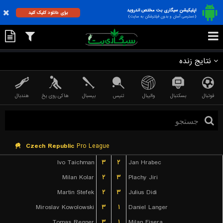
اپلیکیشن سیگاری بت مختص اندروید
برای دانلود کلیک کنید
(دسترسی آسان و بدون فیلترشکن به سایت)
نتایج زنده
فوتبال
بسکتبال
والیبال
تنیس
بیسبال
هاکی روی یخ
هندبال
Czech Republic
Pro League
Ivo Taichman
۳
۲
Jan Hrabec
Milan Kolar
۲
۳
Plachy Jiri
Martin Stefek
۲
۳
Julius Didi
Miroslav Kowolowski
۳
۱
Daniel Langer
Tomas Regner
۳
۱
Milan Fisera