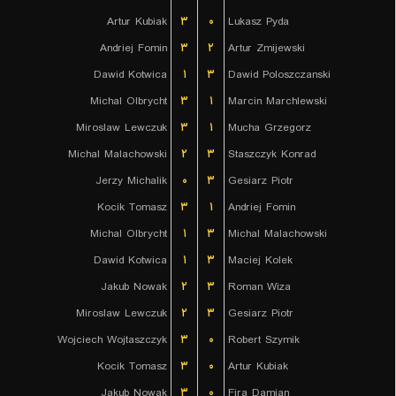
Artur Kubiak
۳
۰
Lukasz Pyda
Andriej Fomin
۳
۲
Artur Zmijewski
Dawid Kotwica
۱
۳
Dawid Poloszczanski
Michal Olbrycht
۳
۱
Marcin Marchlewski
Miroslaw Lewczuk
۳
۱
Mucha Grzegorz
Michal Malachowski
۲
۳
Staszczyk Konrad
Jerzy Michalik
۰
۳
Gesiarz Piotr
Kocik Tomasz
۳
۱
Andriej Fomin
Michal Olbrycht
۱
۳
Michal Malachowski
Dawid Kotwica
۱
۳
Maciej Kolek
Jakub Nowak
۲
۳
Roman Wiza
Miroslaw Lewczuk
۲
۳
Gesiarz Piotr
Wojciech Wojtaszczyk
۳
۰
Robert Szymik
Kocik Tomasz
۳
۰
Artur Kubiak
Jakub Nowak
۳
۰
Fira Damian