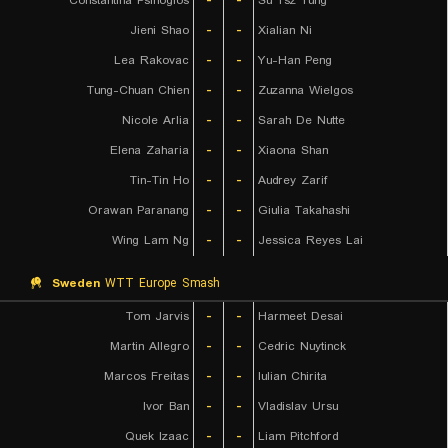
Constantina Psihogios
-
-
Su Tsz Tung
Jieni Shao
-
-
Xialian Ni
Lea Rakovac
-
-
Yu-Han Peng
Tung-Chuan Chien
-
-
Zuzanna Wielgos
Nicole Arlia
-
-
Sarah De Nutte
Elena Zaharia
-
-
Xiaona Shan
Tin-Tin Ho
-
-
Audrey Zarif
Orawan Paranang
-
-
Giulia Takahashi
Wing Lam Ng
-
-
Jessica Reyes Lai
Sweden
WTT Europe Smash
Tom Jarvis
-
-
Harmeet Desai
Martin Allegro
-
-
Cedric Nuytinck
Marcos Freitas
-
-
Iulian Chirita
Ivor Ban
-
-
Vladislav Ursu
Quek Izaac
-
-
Liam Pitchford