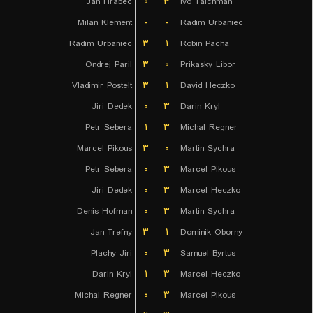
Jan Hrabec
۰
۳
Ivo Taichman
Milan Klement
-
-
Radim Urbaniec
Radim Urbaniec
۳
۱
Robin Pacha
Ondrej Paril
۳
۰
Prikasky Libor
Vladimir Postelt
۳
۱
David Heczko
Jiri Dedek
۰
۳
Darin Kryl
Petr Sebera
۱
۳
Michal Regner
Marcel Pikous
۳
۰
Martin Sychra
Petr Sebera
۰
۳
Marcel Pikous
Jiri Dedek
۰
۳
Marcel Heczko
Denis Hofman
۰
۳
Martin Sychra
Jan Trefny
۳
۱
Dominik Oborny
Plachy Jiri
۰
۳
Samuel Byrtus
Darin Kryl
۱
۳
Marcel Heczko
Michal Regner
۰
۳
Marcel Pikous