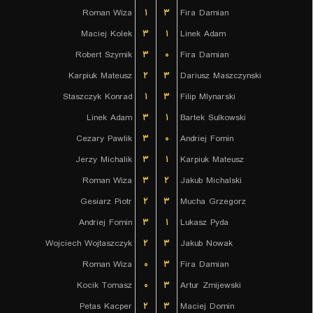
Roman Wiza
۱
۳
Fira Damian
Maciej Kolek
۳
۱
Linek Adam
Robert Szymik
۳
۰
Fira Damian
Karpiuk Mateusz
۲
۳
Dariusz Maszczynski
Staszczyk Konrad
۱
۳
Filip Mlynarski
Linek Adam
۳
۱
Bartek Sulkowski
Cezary Pawlik
۳
۰
Andriej Fomin
Jerzy Michalik
۳
۱
Karpiuk Mateusz
Roman Wiza
۳
۲
Jakub Michalski
Gesiarz Piotr
۲
۳
Mucha Grzegorz
Andriej Fomin
۳
۱
Lukasz Pyda
Wojciech Wojtaszczyk
۲
۳
Jakub Nowak
Roman Wiza
۰
۳
Fira Damian
Kocik Tomasz
۰
۳
Artur Zmijewski
Petas Kacper
۲
۳
Maciej Domin