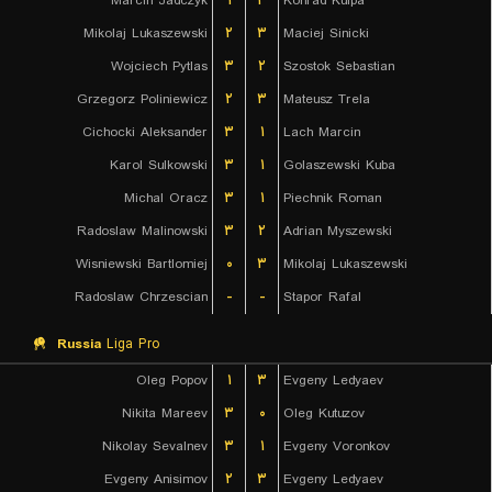
Marcin Jadczyk
۱
۳
Konrad Kulpa
Mikolaj Lukaszewski
۲
۳
Maciej Sinicki
Wojciech Pytlas
۳
۲
Szostok Sebastian
Grzegorz Poliniewicz
۲
۳
Mateusz Trela
Cichocki Aleksander
۳
۱
Lach Marcin
Karol Sulkowski
۳
۱
Golaszewski Kuba
Michal Oracz
۳
۱
Piechnik Roman
Radoslaw Malinowski
۳
۲
Adrian Myszewski
Wisniewski Bartlomiej
۰
۳
Mikolaj Lukaszewski
Radoslaw Chrzescian
-
-
Stapor Rafal
Russia
Liga Pro
Oleg Popov
۱
۳
Evgeny Ledyaev
Nikita Mareev
۳
۰
Oleg Kutuzov
Nikolay Sevalnev
۳
۱
Evgeny Voronkov
Evgeny Anisimov
۲
۳
Evgeny Ledyaev