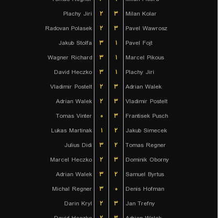
Plachy Jiri
۲
۳
Milan Kolar
Radovan Polasek
۲
۳
Pavel Wawrosz
Jakub Stolfa
۳
۱
Pavel Fojt
Wagner Richard
۳
۱
Marcel Pikous
David Heczko
۳
۱
Plachy Jiri
Vladimir Postelt
۲
۳
Adrian Walek
Adrian Walek
۲
۳
Vladimir Postelt
Tomas Vinter
۰
۳
Frantisek Pusch
Lukas Martinak
۱
۲
Jakub Simecek
Julius Didi
۳
۲
Tomas Regner
Marcel Heczko
۲
۳
Dominik Oborny
Adrian Walek
۳
۲
Samuel Byrtus
Michal Regner
۳
۰
Denis Hofman
Darin Kryl
۲
۳
Jan Trefny