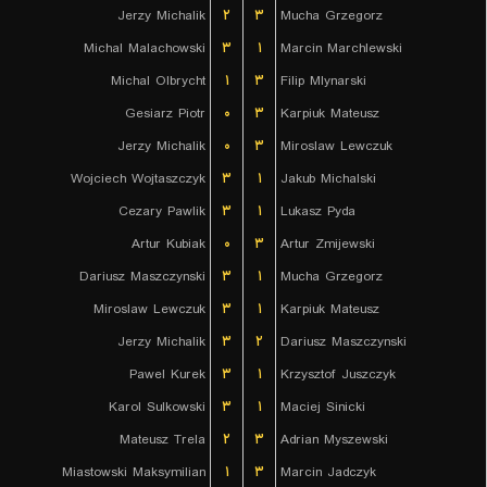
Jerzy Michalik
۲
۳
Mucha Grzegorz
Michal Malachowski
۳
۱
Marcin Marchlewski
Michal Olbrycht
۱
۳
Filip Mlynarski
Gesiarz Piotr
۰
۳
Karpiuk Mateusz
Jerzy Michalik
۰
۳
Miroslaw Lewczuk
Wojciech Wojtaszczyk
۳
۱
Jakub Michalski
Cezary Pawlik
۳
۱
Lukasz Pyda
Artur Kubiak
۰
۳
Artur Zmijewski
Dariusz Maszczynski
۳
۱
Mucha Grzegorz
Miroslaw Lewczuk
۳
۱
Karpiuk Mateusz
Jerzy Michalik
۳
۲
Dariusz Maszczynski
Pawel Kurek
۳
۱
Krzysztof Juszczyk
Karol Sulkowski
۳
۱
Maciej Sinicki
Mateusz Trela
۲
۳
Adrian Myszewski
Miastowski Maksymilian
۱
۳
Marcin Jadczyk