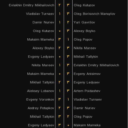
Evlakhin Dmitry Mikhailovich
۲
۳
Oleg Kutuzov
Vladislav Turnaev
۱
۳
Oleg Borisovich Manuylov
Damir Nuriev
۱
۲
Yuri Gavrilov
Oleg Kutuzov
۰
۳
Alexey Boyko
Maksim Mameka
۳
۱
Oleg Popov
Alexey Boyko
۲
۳
Nikita Mareev
Evgeny Ledyaev
۰
۳
Mikhail Taltykin
Nikita Mareev
۱
۳
Evlakhin Dmitry Mikhailovich
Maksim Mameka
۰
۳
Evgeny Anisimov
Mikhail Taltykin
۲
۳
Evgeny Ledyaev
Aleksey Lobanov
۱
۳
Artem Poidashev
Evgeny Voronkov
۳
۱
Vladislav Turnaev
Andrey Potapkov
۲
۳
Damir Nuriev
Mikhail Taltykin
۳
۲
Oleg Popov
Evgeny Ledyaev
۳
۰
Maksim Mameka