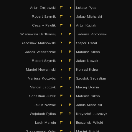
Artur Zmijewski
۳
۰
Lukasz Pyda
Robert Szymik
۳
۰
Jakub Michalski
Cezary Pawlik
۳
۱
Artur Kubiak
Wisniewski Bartlomiej
۱
۳
Tadeusz Piotrowski
Radoslaw Malinowski
۲
۳
Stapor Rafal
Jacek Wieczerzak
۱
۳
Mateusz Sikon
Robert Szymik
۰
۳
Jakub Nowak
Maciej Nowalinski
۰
۳
Konrad Kulpa
Mariusz Koczyba
۲
۳
Szostok Sebastian
Marcin Jadczyk
۳
۰
Maciej Domin
Sebastian Juzek
۳
۱
Mateusz Sikon
Jakub Nowak
۰
۳
Jakub Michalski
Wojciech Pytlas
۳
۲
Krzysztof Juszczyk
Lach Marcin
۳
۱
Buczynski Witold
Golaszewski Kuba
۳
۰
Maciej Sinicki