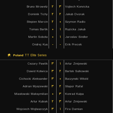
Bruno Mrowetz
۲
۳
Vojtech Konvicka
Dominik Tichy
۲
۲
Jakub Dvorak
Stepien Marcin
۲
۰
Szymon Radlo
Tomas Bartik
۰
۱
Ruzicka Jakub
Martin Sobota
۰
۱
Jaroslav Sindler
Ondrej Kus
-
-
Erik Precek
Poland
TT Elite Series
Cezary Pawlik
۳
۱
Artur Zmijewski
Dawid Kotwica
۳
۲
Bartek Sulkowski
Cichocki Aleksander
۳
۰
Buczynski Witold
Adrian Myszewski
۳
۲
Stapor Rafal
Miastowski Maksymilian
۰
۳
Konrad Kulpa
Artur Kubiak
۲
۳
Artur Zmijewski
Wojciech Wojtaszczyk
۳
۱
Fira Damian