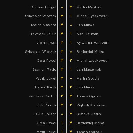
Dominik Lengal
۰
۳
Martin Mastera
Sylwester Wloszek
۳
۱
Michal Lysakowski
Martin Mastera
۳
۰
Jan Muska
Travnicek Jakub
۳
۱
Ivan Heuman
Gola Pawel
۳
۱
Sylwester Wloszek
Sylwester Wloszek
۳
۰
Bartlomiej Molka
Gola Pawel
۳
۲
Michal Lysakowski
Szymon Radlo
۳
۱
Jan Masternak
Patrik Jokiel
۳
۰
Martin Sobota
Tomas Bartik
۳
۲
Jan Muska
Jaroslav Sindler
۲
۳
Tomas Ogrocki
Erik Precek
۳
۲
Vojtech Konvicka
Jakub Joksch
۰
۳
Ruzicka Jakub
Gola Pawel
۱
۳
Bartlomiej Molka
Patrik Jokiel
۱
۳
Tomas Ogrocki