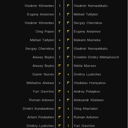
Vladimir Klimentev
۱
۳
Vladimir Nemashkalo
Evgeny Anisimov
۱
۳
Mikhail Taltykin
Vladimir Klimentev
۲
۳
Sergey Chernikov
Oleg Popov
۲
۳
Evgeny Anisimov
Mikhail Taltykin
۰
۳
Maksim Mameka
Sergey Chernikov
۲
۳
Vladimir Nemashkalo
Alexey Boyko
۱
۳
Evlakhin Dmitry Mikhailovich
Alexey Boyko
۳
۲
Nikita Mareev
Damir Nuriev
۳
۰
Dmitriy Lyalichev
Mikhailov Aleksei
۰
۳
Vladislav Homyakov
Yuri Gavrilov
۳
۰
Andrey Potapkov
Roman Antonov
۰
۳
Aleksandr Kitaitsev
Dmitrii Konstantinov
۳
۰
Oleg Kharlakin
Artem Poidashev
۳
۰
Roman Antonov
Dmitriy Lyalichev
۳
۱
Yuri Gavrilov