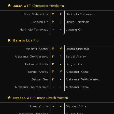
Japan
WTT Champions Yokohama
Sora Matsushima
۲
۴
Harimoto Tomokazu
Junsung Oh
۴
۱
Hiroto Shinozuka
Harimoto Tomokazu
-
-
Junsung Oh
Belarus
Liga Pro
Vladimir Koshel
۲
۳
Dmitrii Strigutskii
Aleksandr Dekhtiarenko
۳
۱
Sergei Arefev
Aleksandr Kazak
۳
۰
Sergei Gus
Sergei Arefev
۲
۳
Aleksandr Kazak
Sergei Gus
۳
۰
Aleksandr Dekhtiarenko
Aleksandr Dekhtiarenko
-
-
Aleksandr Kazak
Sweden
WTT Europe Smash Women
Huang Yu-Jie
-
-
Diaconu Adina