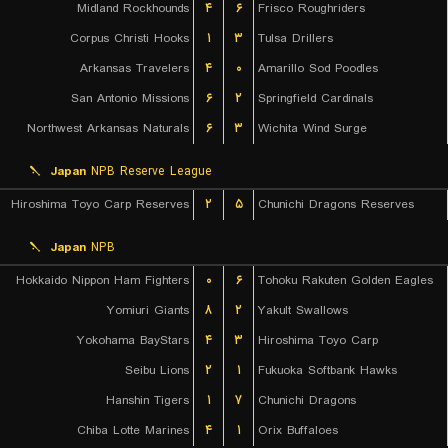
Midland Rockhounds
۴
۶
Frisco Roughriders
Corpus Christi Hooks
۱
۳
Tulsa Drillers
Arkansas Travelers
۴
۰
Amarillo Sod Poodles
San Antonio Missions
۶
۲
Springfield Cardinals
Northwest Arkansas Naturals
۶
۳
Wichita Wind Surge
Japan
NPB Reserve League
Hiroshima Toyo Carp Reserves
۲
۵
Chunichi Dragons Reserves
Japan
NPB
Hokkaido Nippon Ham Fighters
۰
۶
Tohoku Rakuten Golden Eagles
Yomiuri Giants
۸
۲
Yakult Swallows
Yokohama BayStars
۴
۳
Hiroshima Toyo Carp
Seibu Lions
۲
۱
Fukuoka Softbank Hawks
Hanshin Tigers
۱
۷
Chunichi Dragons
Chiba Lotte Marines
۴
۱
Orix Buffaloes