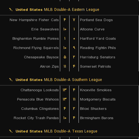
United States
MiLB Double-A Eastern League
New Hampshire Fisher Cats
۴
۷
Portland Sea Dogs
Erie Seawolves
۱۰
۱
Altoona Curve
Binghamton Rumble Ponies
۱
۰
Hartford Yard Goats
Richmond Flying Squirrels
۱۰
۹
Reading Fightin Phils
Chesapeake Baysox
۵
۲
Harrisburg Senators
Akron Zips
۱۱
۴
Somerset Patriots
United States
MiLB Double-A Southern League
Chattanooga Lookouts
۱۳
۴
Knoxville Smokies
Pensacola Blue Wahoos
۱۳
۱۱
Montgomery Biscuits
Columbus Clingstones
۴
۲
Biloxi Shuckers
Rocket City Trash Pandas
۱۰
۴
Birmingham Barons
United States
MiLB Double-A Texas League