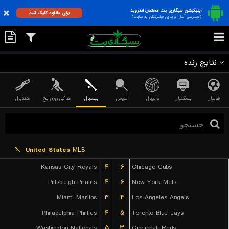
اپلیکیشن سیگاری بت مختص اندروید
برای دانلود کلیک کنید
(دسترسی آسان و بدون فیلترشکن به سایت)
نتایج زنده
فوتبال
بسکتبال
والیبال
تنیس
بیسبال
هاکی روی یخ
هندبال
United States
MLB
Kansas City Royals
۴
۶
Chicago Cubs
Pittsburgh Pirates
۴
۶
New York Mets
Miami Marlins
۳
۴
Los Angeles Angels
Philadelphia Phillies
۴
۵
Toronto Blue Jays
Washington Nationals
۵
۳
Cincinnati Reds