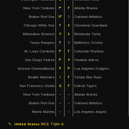
New York Yankees
۳
۲
Atlanta Braves
Boston Red Sox
۱۳
۱
Oakland Athletics
Chicago White Sox
۲
۸
Cleveland Guardians
Milwaukee Brewers
۶
۸
Minnesota Twins
Texas Rangers
۲
۱
Baltimore Orioles
St. Louis Cardinals
۳
۲
Colorado Rockies
San Diego Padres
۳
۶
Houston Astros
Arizona Diamondbacks
۴
۳
Los Angeles Dodgers
Seattle Mariners
۱
۲
Tampa Bay Rays
San Francisco Giants
۵
۲
Detroit Tigers
New York Yankees
-
-
Atlanta Braves
Boston Red Sox
-
-
Oakland Athletics
Miami Marlins
-
-
Los Angeles Angels
United States
MiLB Triple-A