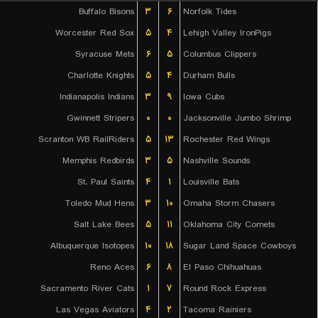
Buffalo Bisons
۳
۶
Norfolk Tides
Worcester Red Sox
۵
۴
Lehigh Valley IronPigs
Syracuse Mets
۶
۵
Columbus Clippers
Charlotte Knights
۵
۴
Durham Bulls
Indianapolis Indians
۳
۹
Iowa Cubs
Gwinnett Stripers
۰
۰
Jacksonville Jumbo Shrimp
Scranton WB RailRiders
۵
۱۳
Rochester Red Wings
Memphis Redbirds
۳
۵
Nashville Sounds
St. Paul Saints
۴
۱
Louisville Bats
Toledo Mud Hens
۳
۱۰
Omaha Storm Chasers
Salt Lake Bees
۵
۱۱
Oklahoma City Comets
Albuquerque Isotopes
۱۰
۱۸
Sugar Land Space Cowboys
Reno Aces
۶
۸
El Paso Chihuahuas
Sacramento River Cats
۱
۷
Round Rock Express
Las Vegas Aviators
۴
۲
Tacoma Rainiers