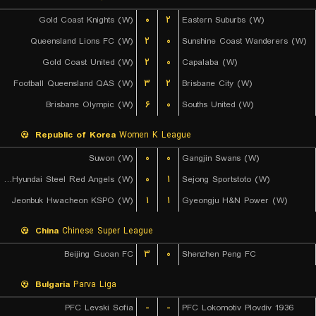
Gold Coast Knights (W)
۰
۲
Eastern Suburbs (W)
Queensland Lions FC (W)
۲
۰
Sunshine Coast Wanderers (W)
Gold Coast United (W)
۲
۰
Capalaba (W)
Football Queensland QAS (W)
۳
۲
Brisbane City (W)
Brisbane Olympic (W)
۶
۰
Souths United (W)
Republic of Korea
Women K League
Suwon (W)
۰
۰
Gangjin Swans (W)
Incheon Hyundai Steel Red Angels (W)
۰
۱
Sejong Sportstoto (W)
Jeonbuk Hwacheon KSPO (W)
۱
۱
Gyeongju H&N Power (W)
China
Chinese Super League
Beijing Guoan FC
۳
۰
Shenzhen Peng FC
Bulgaria
Parva Liga
PFC Levski Sofia
-
-
PFC Lokomotiv Plovdiv 1936