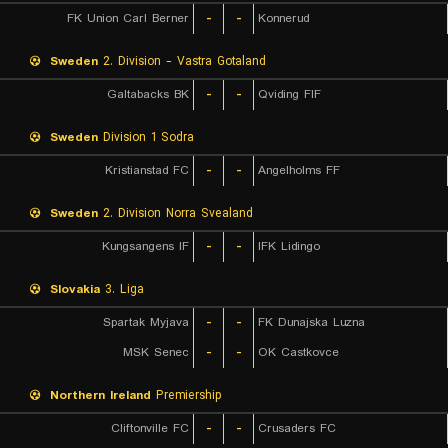
FK Union Carl Berner
-
-
Konnerud
Sweden
2. Division - Vastra Gotaland
Galtabacks BK
-
-
Qviding FIF
Sweden
Division 1 Sodra
Kristianstad FC
-
-
Angelholms FF
Sweden
2. Division Norra Svealand
Kungsangens IF
-
-
IFK Lidingo
Slovakia
3. Liga
Spartak Myjava
-
-
FK Dunajska Luzna
MSK Senec
-
-
OK Castkovce
Northern Ireland
Premiership
Cliftonville FC
-
-
Crusaders FC