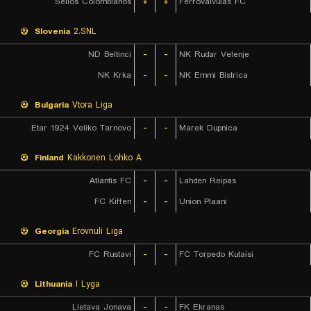
Sellos Colombianos
۰
۰
Ferrovalvulas FC
Slovenia
2.SNL
ND Beltinci
-
-
NK Rudar Velenje
NK Krka
-
-
NK Emmi Bistrica
Bulgaria
Vtora Liga
Etar 1924 Veliko Tarnovo
-
-
Marek Dupnica
Finland
Kakkonen Lohko A
Atlantis FC
-
-
Lahden Reipas
FC Kiffen
-
-
Union Plaani
Georgia
Erovnuli Liga
FC Rustavi
-
-
FC Torpedo Kutaisi
Lithuania
I Lyga
Lietava Jonava
-
-
FK Ekranas