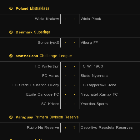
Poland
Ekstraklasa
Wisla Krakow
-
-
Wisla Plock
Denmark
Superliga
SonderjyskE
-
-
Viborg FF
Switzerland
Challenge League
FC Winterthur
-
-
FC Wil 1900
FC Aarau
-
-
Stade Nyonnais
FC Stade Lausanne Ouchy
-
-
FC Rapperswil Jona
Etoile Carouge FC
-
-
Neuchatel Xamax FC
SC Kriens
-
-
Yverdon-Sports
Paraguay
Primera Division Reserve
Rubio Nu Reserve
۰
۲
Deportivo Recoleta Reserves