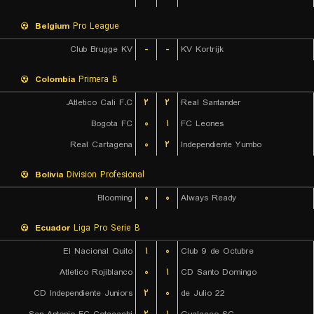
Belgium
Pro League
Club Brugge KV
-
-
KV Kortrijk
Colombia
Primera B
Atletico Cali F.C.
۲
۲
Real Santander
Bogota FC
۰
۱
FC Leones
Real Cartagena
۰
۲
Independiente Yumbo
Bolivia
Division Profesional
Blooming
۰
۰
Always Ready
Ecuador
Liga Pro Serie B
El Nacional Quito
۱
۰
Club 9 de Octubre
Atletico Rojiblanco
۰
۱
CD Santo Domingo
CD Independiente Juniors
۲
۰
22 de Julio