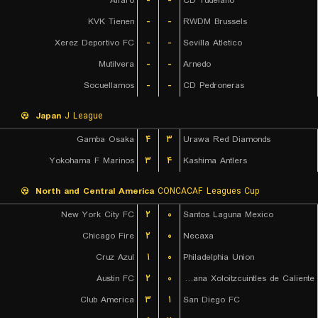
Alfaro
-
-
CD Tudelano
KVK Tienen
-
-
RWDM Brussels
Xerez Deportivo FC
-
-
Sevilla Atletico
Mutilvera
-
-
Arnedo
Socuellamos
-
-
CD Pedroneras
Japan
J League
Gamba Osaka
۴
۳
Urawa Red Diamonds
Yokohama F Marinos
۳
۴
Kashima Antlers
North and Central America
CONCACAF Leagues Cup
New York City FC
۲
۰
Santos Laguna Mexico
Chicago Fire
۲
۰
Necaxa
Cruz Azul
۱
۰
Philadelphia Union
Austin FC
۲
۰
Club Tijuana Xoloitzcuintles de Caliente
Club America
۳
۱
San Diego FC