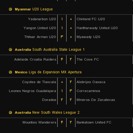
Myanmar
U20 League
Yadanarbon U20
۱
۰
Chinland FC U20
Yangon United U20
۱
۰
Hantharwady United U20
Thitsar Arman U20
۳
۰
Myawady U20
Australia
South Australia State League 1
Adelaide Croatia Raiders
۴
۲
The Cove FC
Mexico
Liga de Expansion MX Apertura
Coyotes de Tlaxcala
۰
۲
Alebrijes Oaxaca
Leones Negros Guadalajara
۱
۳
Correcaminos
Dorados
۲
۲
Mineros De Zacatecas
Australia
New South Wales League 2
Mounties Wanderers
۴
۲
Bankstown United FC