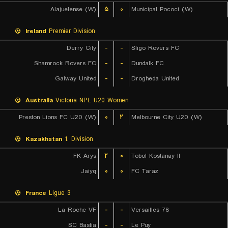
Alajuelense (W)
۵
۰
Municipal Pococi (W)
Ireland
Premier Division
Derry City
-
-
Sligo Rovers FC
Shamrock Rovers FC
-
-
Dundalk FC
Galway United
-
-
Drogheda United
Australia
Victoria NPL U20 Women
Preston Lions FC U20 (W)
۰
۲
Melbourne City U20 (W)
Kazakhstan
1. Division
FK Arys
۲
۰
Tobol Kostanay II
Jaiyq
۰
۰
FC Taraz
France
Ligue 3
La Roche VF
-
-
Versailles 78
SC Bastia
-
-
Le Puy