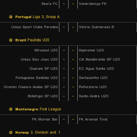
Skara FC
-
-
Vanersborgs FK
Portugal
Liga 3, Group A
Uniao Sport Clube Paredes
-
-
Vitoria Guimaraes B
Brazil
Paulista U20
Mirassol U20
-
-
Itapirense U20
Uniao Sao Joao U20
-
-
CA Bandeirante SP U20
Guarani SP U20
-
-
EC Agua Santa U20
Portuguesa Santista U20
-
-
Sertaozinho U20
Gremio Osasco Audax SP U20
-
-
Referencia U20
Botafogo SP U20
-
-
Santo Andre U20
Montenegro
First League
FK Mornar Bar
-
-
FK Arsenal Tivat
Norway
3. Division avd. 1