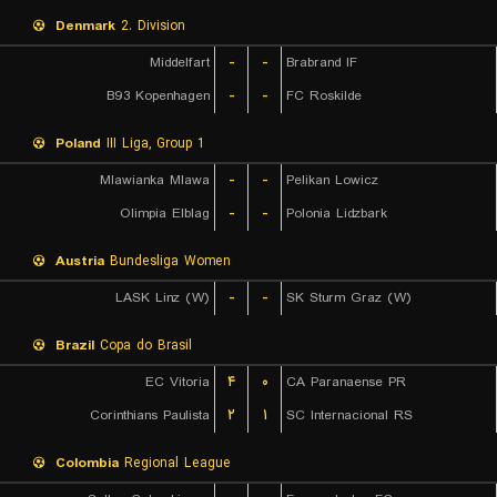
Denmark
2. Division
Middelfart
-
-
Brabrand IF
B93 Kopenhagen
-
-
FC Roskilde
Poland
III Liga, Group 1
Mlawianka Mlawa
-
-
Pelikan Lowicz
Olimpia Elblag
-
-
Polonia Lidzbark
Austria
Bundesliga Women
LASK Linz (W)
-
-
SK Sturm Graz (W)
Brazil
Copa do Brasil
EC Vitoria
۴
۰
CA Paranaense PR
Corinthians Paulista
۲
۱
SC Internacional RS
Colombia
Regional League