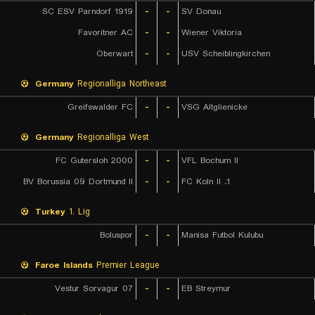
SC ESV Parndorf 1919
-
-
SV Donau
Favoritner AC
-
-
Wiener Viktoria
Oberwart
-
-
USV Scheiblingkirchen
Germany
Regionalliga Northeast
Greifswalder FC
-
-
VSG Altglienicke
Germany
Regionalliga West
FC Gutersloh 2000
-
-
VFL Bochum II
BV Borussia 09 Dortmund II
-
-
1. FC Koln II
Turkey
1. Lig
Boluspor
-
-
Manisa Futbol Kulubu
Faroe Islands
Premier League
07 Vestur Sorvagur
-
-
EB Streymur