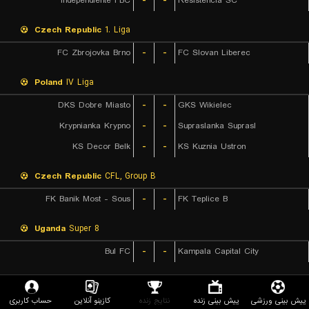
Independiente FBC
-
-
Resistencia SC
Czech Republic
1. Liga
FC Zbrojovka Brno
-
-
FC Slovan Liberec
Poland
IV Liga
DKS Dobre Miasto
-
-
GKS Wikielec
Krypnianka Krypno
-
-
Supraslanka Suprasl
KS Decor Belk
-
-
KS Kuznia Ustron
Czech Republic
CFL, Group B
FK Banik Most - Sous
-
-
FK Teplice B
Uganda
Super 8
Bul FC
-
-
Kampala Capital City
Austria
Regionalliga West
پیش بینی ورزشی
پیش بینی زنده
نتایج زنده
کازینو آنلاین
حساب کاربری
VfB Hohenems
-
-
FC Lustenau 07