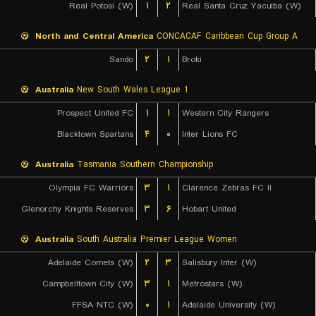
Real Potosi (W)
۱
۲
Real Santa Cruz Yacuiba (W)
North and Central America
CONCACAF Caribbean Cup Group A
Sando
۲
۱
Broki
Australia
New South Wales League 1
Prospect United FC
۱
۱
Western City Rangers
Blacktown Spartans
۴
۰
Inter Lions FC
Australia
Tasmania Southern Championship
Olympia FC Warriors
۳
۱
Clarence Zebras FC II
Glenorchy Knights Reserves
۳
۶
Hobart United
Australia
South Australia Premier League Women
Adelaide Comets (W)
۲
۳
Salisbury Inter (W)
Campbelltown City (W)
۳
۱
Metrostars (W)
FFSA NTC (W)
۰
۱
Adelaide University (W)