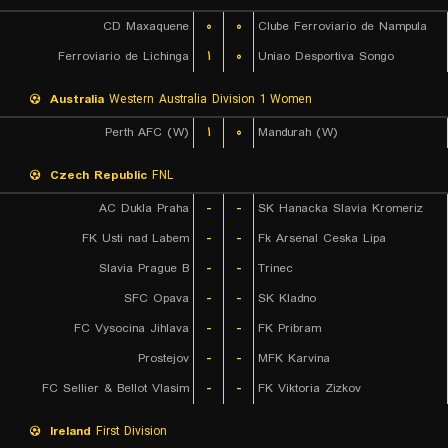
CD Maxaquene
۰
۰
Clube Ferroviario de Nampula
Ferroviario de Lichinga
۱
۰
Uniao Desportiva Songo
Australia
Western Australia Division 1 Women
Perth AFC (W)
۱
۰
Mandurah (W)
Czech Republic
FNL
AC Dukla Praha
-
-
SK Hanacka Slavia Kromeriz
FK Usti nad Labem
-
-
Fk Arsenal Ceska Lipa
Slavia Prague B
-
-
Trinec
SFC Opava
-
-
SK Kladno
FC Vysocina Jihlava
-
-
FK Pribram
Prostejov
-
-
MFK Karvina
FC Sellier & Bellot Vlasim
-
-
FK Viktoria Zizkov
Ireland
First Division