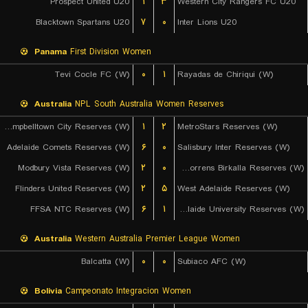
Prospect United U20
۱
۳
Western City Rangers FC U20
Blacktown Spartans U20
۷
۰
Inter Lions U20
Panama
First Division Women
Tevi Cocle FC (W)
۰
۱
Rayadas de Chiriqui (W)
Australia
NPL South Australia Women Reserves
Campbelltown City Reserves (W)
۱
۲
MetroStars Reserves (W)
Adelaide Comets Reserves (W)
۶
۰
Salisbury Inter Reserves (W)
Modbury Vista Reserves (W)
۲
۰
West Torrens Birkalla Reserves (W)
Flinders United Reserves (W)
۲
۵
West Adelaide Reserves (W)
FFSA NTC Reserves (W)
۶
۱
Adelaide University Reserves (W)
Australia
Western Australia Premier League Women
Balcatta (W)
۰
۰
Subiaco AFC (W)
Bolivia
Campeonato Integracion Women