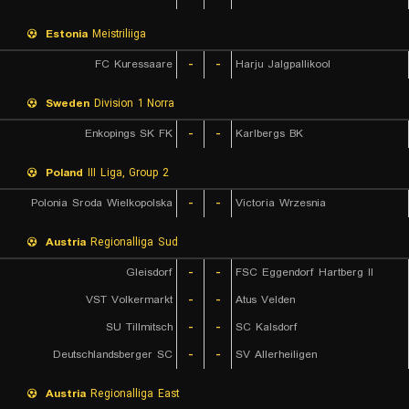
Estonia
Meistriliiga
FC Kuressaare
-
-
Harju Jalgpallikool
Sweden
Division 1 Norra
Enkopings SK FK
-
-
Karlbergs BK
Poland
III Liga, Group 2
Polonia Sroda Wielkopolska
-
-
Victoria Wrzesnia
Austria
Regionalliga Sud
Gleisdorf
-
-
FSC Eggendorf Hartberg II
VST Volkermarkt
-
-
Atus Velden
SU Tillmitsch
-
-
SC Kalsdorf
Deutschlandsberger SC
-
-
SV Allerheiligen
Austria
Regionalliga East