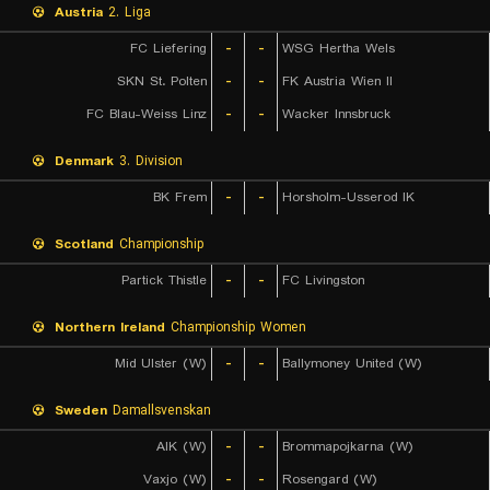
Austria
2. Liga
FC Liefering
-
-
WSG Hertha Wels
SKN St. Polten
-
-
FK Austria Wien II
FC Blau-Weiss Linz
-
-
Wacker Innsbruck
Denmark
3. Division
BK Frem
-
-
Horsholm-Usserod IK
Scotland
Championship
Partick Thistle
-
-
FC Livingston
Northern Ireland
Championship Women
Mid Ulster (W)
-
-
Ballymoney United (W)
Sweden
Damallsvenskan
AIK (W)
-
-
Brommapojkarna (W)
Vaxjo (W)
-
-
Rosengard (W)