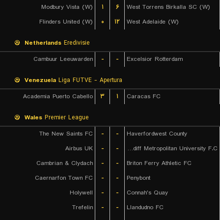
Modbury Vista (W)
۱
۶
West Torrens Birkalla SC (W)
Flinders United (W)
۰
۱۲
West Adelaide (W)
Netherlands
Eredivisie
Cambuur Leeuwarden
-
-
Excelsior Rotterdam
Venezuela
Liga FUTVE - Apertura
Academia Puerto Cabello
۳
۱
Caracas FC
Wales
Premier League
The New Saints FC
-
-
Haverfordwest County
Airbus UK
-
-
Cardiff Metropolitan University F.C.
Cambrian & Clydach
-
-
Briton Ferry Athletic FC
Caernarfon Town FC
-
-
Penybont
Holywell
-
-
Connah's Quay
Trefelin
-
-
Llandudno FC