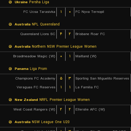
Ukraine
Persha Liga
FC Ucsa Tarasivka
۱
۰
FC Nyva Ternopil
Australia
NPL Queensland
Queensland Lions SC
۴
۲
Brisbane Roar FC
Australia
Northern NSW Premier League Women
Broadmeadow Magic (W)
۰
۱
Maitland (W)
Panama
Liga Prom
Champions FC Academy
۵
۳
Sporting San Miguelito Reserves
Veraguas FC Reserves
۱
۱
La Familia FC
New Zealand
NRFL Premier League Women
West Coast Rangers (W)
۲
۲
Ellerslie AFC (W)
Australia
NSW League One U20