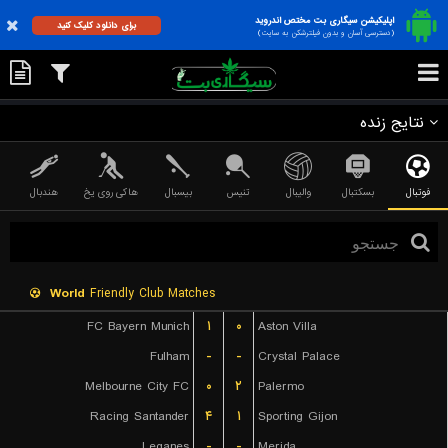
اپلیکیشن سیگاری بت مختص اندروید
برای دانلود کلیک کنید
(دسترسی آسان و بدون فیلترشکن به سایت)
نتایج زنده
فوتبال
بسکتبال
والیبال
تنیس
بیسبال
هاکی روی یخ
هندبال
World
Friendly Club Matches
FC Bayern Munich
۱
۰
Aston Villa
Fulham
-
-
Crystal Palace
Melbourne City FC
۰
۲
Palermo
Racing Santander
۴
۱
Sporting Gijon
Leganes
-
-
Merida