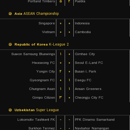
Portland Timbers
۵
۲
Puebla
Asia
ASEAN Championship
Singapore
۰
۰
Indonesia
Vietnam
۰
۰
Cambodia
Republic of Korea
K-League 2
Suwon Samsung Bluewings
۱
۰
Gimhae City
Hwaseong FC
۰
۰
Seoul E-Land FC
Yongin City
۲
۰
Busan I. Park
Gyeongnam FC
۰
۱
Daegu FC
Chungnam Asan
۱
۱
Ansan Greeners
Gimpo Citizen
۳
۰
Cheongju City FC
Uzbekistan
Super League
Lokomotiv Tashkent FK
-
-
PFK Dinamo Samarkand
Surkhon Termez
-
-
Navbahor Namangan