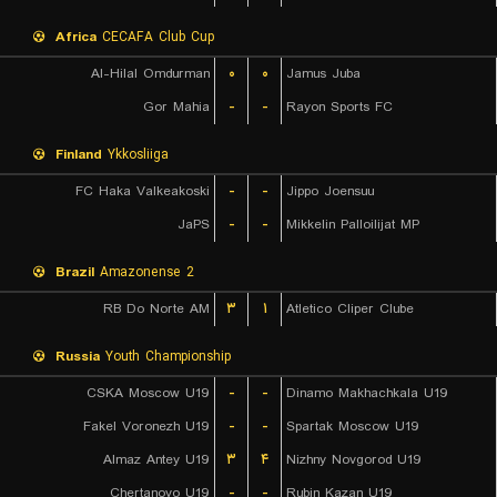
Africa
CECAFA Club Cup
Al-Hilal Omdurman
۰
۰
Jamus Juba
Gor Mahia
-
-
Rayon Sports FC
Finland
Ykkosliiga
FC Haka Valkeakoski
-
-
Jippo Joensuu
JaPS
-
-
Mikkelin Palloilijat MP
Brazil
Amazonense 2
RB Do Norte AM
۳
۱
Atletico Cliper Clube
Russia
Youth Championship
CSKA Moscow U19
-
-
Dinamo Makhachkala U19
Fakel Voronezh U19
-
-
Spartak Moscow U19
Almaz Antey U19
۳
۴
Nizhny Novgorod U19
Chertanovo U19
-
-
Rubin Kazan U19