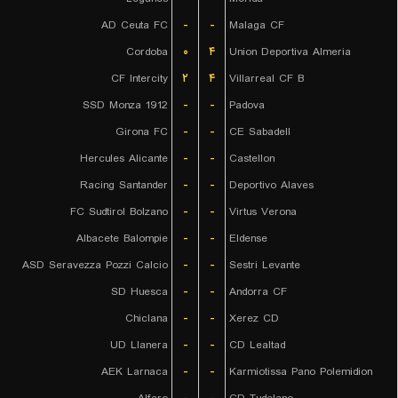
AD Ceuta FC
-
-
Malaga CF
Cordoba
۰
۴
Union Deportiva Almeria
CF Intercity
۲
۴
Villarreal CF B
SSD Monza 1912
-
-
Padova
Girona FC
-
-
CE Sabadell
Hercules Alicante
-
-
Castellon
Racing Santander
-
-
Deportivo Alaves
FC Sudtirol Bolzano
-
-
Virtus Verona
Albacete Balompie
-
-
Eldense
ASD Seravezza Pozzi Calcio
-
-
Sestri Levante
SD Huesca
-
-
Andorra CF
Chiclana
-
-
Xerez CD
UD Llanera
-
-
CD Lealtad
AEK Larnaca
-
-
Karmiotissa Pano Polemidion