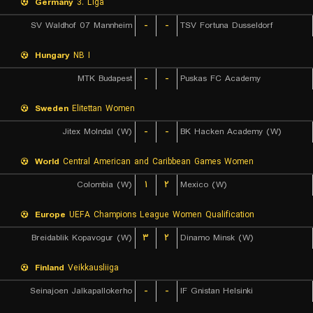
Germany
3. Liga
SV Waldhof 07 Mannheim
-
-
TSV Fortuna Dusseldorf
Hungary
NB I
MTK Budapest
-
-
Puskas FC Academy
Sweden
Elitettan Women
Jitex Molndal (W)
-
-
BK Hacken Academy (W)
World
Central American and Caribbean Games Women
Colombia (W)
۱
۲
Mexico (W)
Europe
UEFA Champions League Women Qualification
Breidablik Kopavogur (W)
۳
۲
Dinamo Minsk (W)
Finland
Veikkausliiga
Seinajoen Jalkapallokerho
-
-
IF Gnistan Helsinki