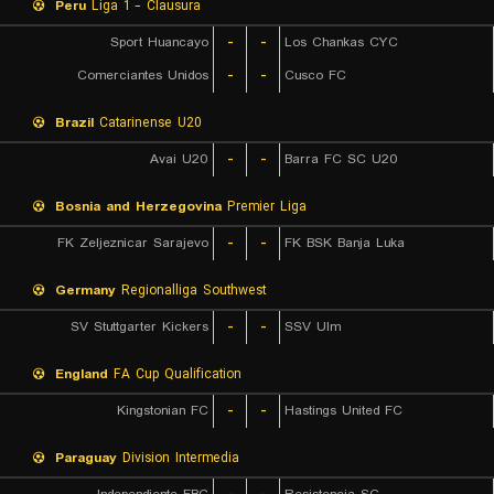
Peru
Liga 1 - Clausura
Sport Huancayo
-
-
Los Chankas CYC
Comerciantes Unidos
-
-
Cusco FC
Brazil
Catarinense U20
Avai U20
-
-
Barra FC SC U20
Bosnia and Herzegovina
Premier Liga
FK Zeljeznicar Sarajevo
-
-
FK BSK Banja Luka
Germany
Regionalliga Southwest
SV Stuttgarter Kickers
-
-
SSV Ulm
England
FA Cup Qualification
Kingstonian FC
-
-
Hastings United FC
Paraguay
Division Intermedia