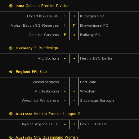
India
Calcutta Premier Division
United Kolkata SC
۱
۱
Kidderpore SC
Mohun Bagan SG Reserves
۱
۲
Bhawanipore FC
Calcutta Customs
۴
۰
Railway FC
Germany
2. Bundesliga
VfL Bochum
-
-
Hertha BSC Berlin
England
EFL Cup
Wolverhampton
-
-
Port Vale
Middlesbrough
-
-
Wrexham
Wycombe Wanderers
-
-
Stevenage Borough
Australia
Victoria Premier League 2
Bayside Argonauts FC
۰
۱
Box Hill United
Australia
NPL Queensland Women