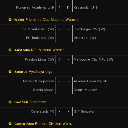
Konoplev Academy U19
۱
۳
Krasnodar U19
World
Friendlies Club Matches Women
de Graafschap (W)
-
-
Hamburger SV (W)
FC Badalona (W)
-
-
Villarreal (W)
Australia
NPL Victoria Women
Preston Lions (W)
۲
۰
Melbourne City NPL (W)
Belarus
Vysshaya Liga
Naftan Novopolotsk
-
-
Arsenal Dzyarzhynsk
Slavia Mozyr
-
-
Dnepr Mogilev
Sweden
Superettan
Ostersunds FK
-
-
GIF Sundsvall
Costa Rica
Primera Division Women