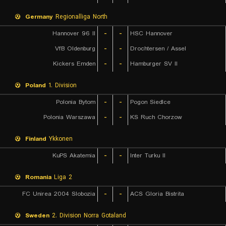
Germany
Regionalliga North
Hannover 96 II
-
-
HSC Hannover
VfB Oldenburg
-
-
Drochtersen / Assel
Kickers Emden
-
-
Hamburger SV II
Poland
1. Division
Polonia Bytom
-
-
Pogon Siedlce
Polonia Warszawa
-
-
KS Ruch Chorzow
Finland
Ykkonen
KuPS Akatemia
-
-
Inter Turku II
Romania
Liga 2
FC Unirea 2004 Slobozia
-
-
ACS Gloria Bistrita
Sweden
2. Division Norra Gotaland