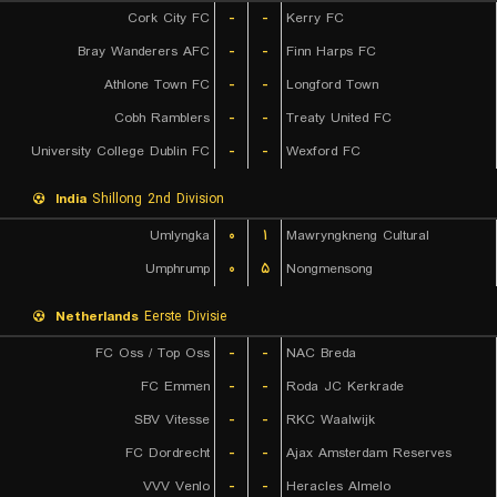
Cork City FC
-
-
Kerry FC
Bray Wanderers AFC
-
-
Finn Harps FC
Athlone Town FC
-
-
Longford Town
Cobh Ramblers
-
-
Treaty United FC
University College Dublin FC
-
-
Wexford FC
India
Shillong 2nd Division
Umlyngka
۰
۱
Mawryngkneng Cultural
Umphrump
۰
۵
Nongmensong
Netherlands
Eerste Divisie
FC Oss / Top Oss
-
-
NAC Breda
FC Emmen
-
-
Roda JC Kerkrade
SBV Vitesse
-
-
RKC Waalwijk
FC Dordrecht
-
-
Ajax Amsterdam Reserves
VVV Venlo
-
-
Heracles Almelo