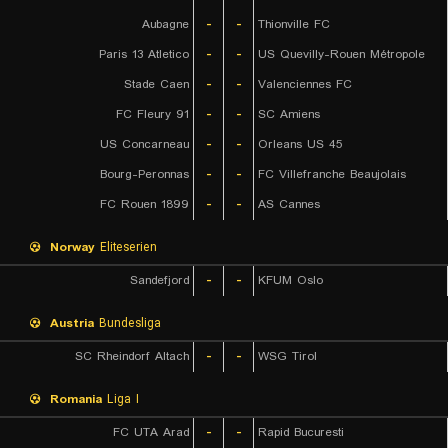
Aubagne
-
-
Thionville FC
Paris 13 Atletico
-
-
US Quevilly-Rouen Métropole
Stade Caen
-
-
Valenciennes FC
FC Fleury 91
-
-
SC Amiens
US Concarneau
-
-
Orleans US 45
Bourg-Peronnas
-
-
FC Villefranche Beaujolais
FC Rouen 1899
-
-
AS Cannes
Norway
Eliteserien
Sandefjord
-
-
KFUM Oslo
Austria
Bundesliga
SC Rheindorf Altach
-
-
WSG Tirol
Romania
Liga I
FC UTA Arad
-
-
Rapid Bucuresti