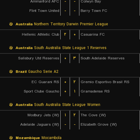
Ammanford AFC
-
-
Colwyn Bay
Flint Town United
-
-
Barry Town FC
Australia
Northern Territory Darwin Premier League
Hellenic Athletic Club
۲
۰
Casuarina FC
Australia
South Australia State League 1 Reserves
Salisbury Utd Reserves
۰
۳
South Adelaide Reserves
Brazil
Gaucho Serie A2
EC Guarani RS
۰
۲
Gremio Esportivo Brasil RS
Sport Clube Gaucho
۰
۱
Gramadense RS
Australia
South Australia State League Women
Modbury Jets (W)
۱
۲
The Cove (W)
Adelaide Jaguars (W)
-
-
Elizabeth Grove (W)
Mozambique
Mocambola