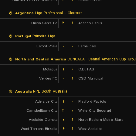
San Antonio FC Cotacachi
۲
۱
Gualaceo SC
Argentina
Liga Profesional - Clausura
Union Santa Fe
۲
۱
Atletico Lanus
Portugal
Primeira Liga
Estoril Praia
-
-
Famalicao
North and Central America
CONCACAF Central American Cup, Grou
Motagua
۱
۰
C.D. FAS
Verdes FC
۰
۱
CSD Municipal
Australia
NPL South Australia
Adelaide City
۱
۰
Playford Patriots
Campbelltown City
۲
۰
White City Beograd
Adelaide Comets
۰
۱
North Eastern Metro Stars
West Torrens Birkalla
۶
۱
West Adelaide