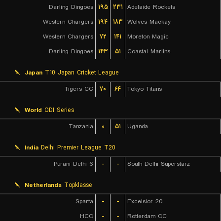
Darling Dingoes
۱۹۵
۲۳۱
Adelaide Rockets
Western Chargers
۱۹۴
۱۸۳
Wolves Mackay
Western Chargers
۷۲
۱۴۱
Moreton Magic
Darling Dingoes
۱۴۳
۵۱
Coastal Marlins
Japan
T10 Japan Cricket League
Tigers CC
۷۰
۶۴
Tokyo Titans
World
ODI Series
Tanzania
۰
۵۱
Uganda
India
Delhi Premier League T20
Purani Delhi 6
-
-
South Delhi Superstarz
Netherlands
Topklasse
Sparta
-
-
Excelsior 20
HCC
-
-
Rotterdam CC