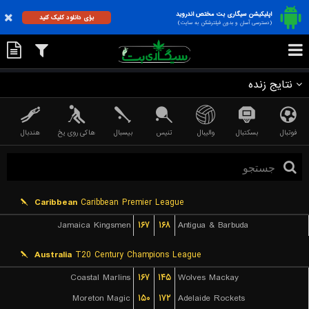
اپلیکیشن سیگاری بت مختص اندروید
برای دانلود کلیک کنید
(دسترسی آسان و بدون فیلترشکن به سایت)
نتایج زنده
فوتبال
بسکتبال
والیبال
تنیس
بیسبال
هاکی روی یخ
هندبال
Caribbean
Caribbean Premier League
Jamaica Kingsmen
۱۶۷
۱۶۸
Antigua & Barbuda
Australia
T20 Century Champions League
Coastal Marlins
۱۶۷
۱۴۵
Wolves Mackay
Moreton Magic
۱۵۰
۱۷۲
Adelaide Rockets