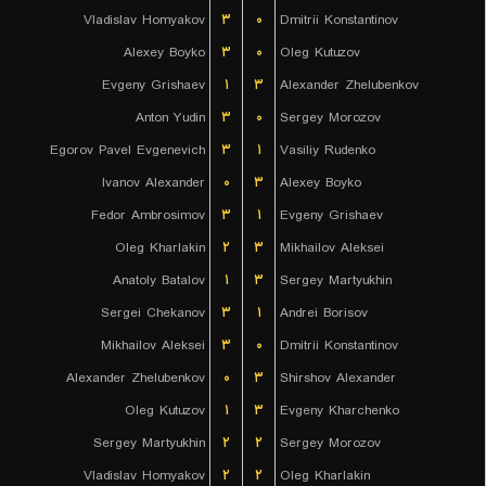
Vladislav Homyakov
۳
۰
Dmitrii Konstantinov
Alexey Boyko
۳
۰
Oleg Kutuzov
Evgeny Grishaev
۱
۳
Alexander Zhelubenkov
Anton Yudin
۳
۰
Sergey Morozov
Egorov Pavel Evgenevich
۳
۱
Vasiliy Rudenko
Ivanov Alexander
۰
۳
Alexey Boyko
Fedor Ambrosimov
۳
۱
Evgeny Grishaev
Oleg Kharlakin
۲
۳
Mikhailov Aleksei
Anatoly Batalov
۱
۳
Sergey Martyukhin
Sergei Chekanov
۳
۱
Andrei Borisov
Mikhailov Aleksei
۳
۰
Dmitrii Konstantinov
Alexander Zhelubenkov
۰
۳
Shirshov Alexander
Oleg Kutuzov
۱
۳
Evgeny Kharchenko
Sergey Martyukhin
۲
۲
Sergey Morozov
Vladislav Homyakov
۲
۲
Oleg Kharlakin