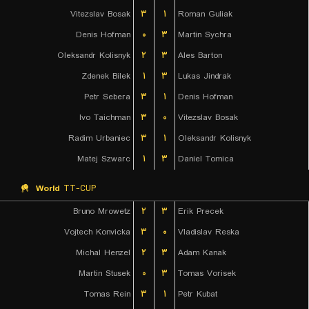
Vitezslav Bosak
۳
۱
Roman Guliak
Denis Hofman
۰
۳
Martin Sychra
Oleksandr Kolisnyk
۲
۳
Ales Barton
Zdenek Bilek
۱
۳
Lukas Jindrak
Petr Sebera
۳
۱
Denis Hofman
Ivo Taichman
۳
۰
Vitezslav Bosak
Radim Urbaniec
۳
۱
Oleksandr Kolisnyk
Matej Szwarc
۱
۳
Daniel Tomica
World
TT-CUP
Bruno Mrowetz
۲
۳
Erik Precek
Vojtech Konvicka
۳
۰
Vladislav Reska
Michal Henzel
۲
۳
Adam Kanak
Martin Stusek
۰
۳
Tomas Vorisek
Tomas Rein
۳
۱
Petr Kubat