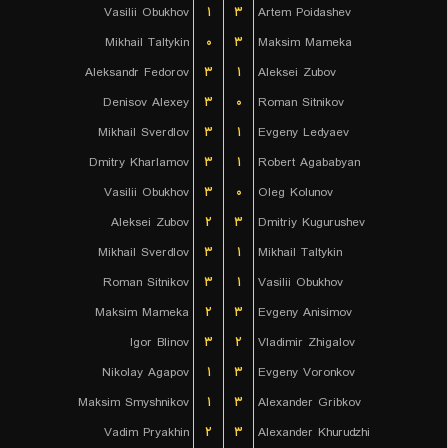
Vasilii Obukhov
۱
۳
Artem Poidashev
Mikhail Taltykin
۰
۳
Maksim Mameka
Aleksandr Fedorov
۳
۱
Aleksei Zubov
Denisov Alexey
۳
۰
Roman Sitnikov
Mikhail Sverdlov
۳
۱
Evgeny Ledyaev
Dmitry Kharlamov
۳
۱
Robert Agababyan
Vasilii Obukhov
۳
۰
Oleg Kolunov
Aleksei Zubov
۲
۳
Dmitriy Kugurushev
Mikhail Sverdlov
۳
۱
Mikhail Taltykin
Roman Sitnikov
۳
۱
Vasilii Obukhov
Maksim Mameka
۲
۳
Evgeny Anisimov
Igor Blinov
۳
۲
Vladimir Zhigalov
Nikolay Agapov
۱
۳
Evgeny Voronkov
Maksim Smyshnikov
۱
۳
Alexander Gribkov
Vadim Pryakhin
۲
۳
Alexander Khurudzhi