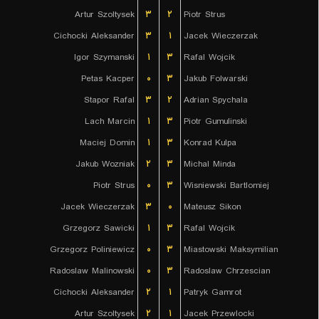
Artur Szoltysek
۳
۲
Piotr Strus
Cichocki Aleksander
۳
۱
Jacek Wieczerzak
Igor Szymanski
۱
۳
Rafal Wojcik
Petas Kacper
۰
۳
Jakub Folwarski
Stapor Rafal
۳
۲
Adrian Spychala
Lach Marcin
۱
۳
Piotr Gumulinski
Maciej Domin
۱
۳
Konrad Kulpa
Jakub Wozniak
۲
۳
Michal Minda
Piotr Strus
۰
۳
Wisniewski Bartlomiej
Jacek Wieczerzak
۳
۰
Mateusz Sikon
Grzegorz Sawicki
۱
۳
Rafal Wojcik
Grzegorz Poliniewicz
۰
۳
Miastowski Maksymilian
Radoslaw Malinowski
۰
۳
Radoslaw Chrzescian
Cichocki Aleksander
۲
۱
Patryk Gamrot
Artur Szoltysek
۲
۱
Jacek Przewlocki