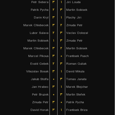
Petr Sebera
۳
۱
Jiri Louda
Patrik Pycha
۲
۳
Martin Sobisek
Darin Kryl
۳
۱
Plachy Jiri
Marek Chlebecek
۳
۲
Zmuda Petr
Lubor Sulava
۲
۳
Vaclav Dolezal
Martin Sobisek
۱
۳
Zmuda Petr
Marek Chlebecek
۳
۲
Martin Sobisek
Marcel Pikous
۳
۰
Frantisek Pusch
Evald Gebek
۲
۳
Roman Guliak
Vitezslav Bosak
۳
۱
David Mikula
Jakub Stolfa
۰
۳
Tomas Janata
Jan Hrabec
۳
۱
Marek Blejchar
Petr Bruzek
۰
۳
Martin Stefek
Zmuda Petr
۳
۰
Patrik Pycha
David Horak
۳
۱
Frantisek Briza