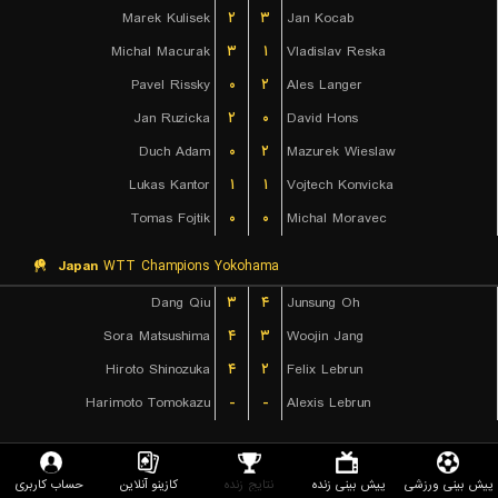
Marek Kulisek
۲
۳
Jan Kocab
Michal Macurak
۳
۱
Vladislav Reska
Pavel Rissky
۰
۲
Ales Langer
Jan Ruzicka
۲
۰
David Hons
Duch Adam
۰
۲
Mazurek Wieslaw
Lukas Kantor
۱
۱
Vojtech Konvicka
Tomas Fojtik
۰
۰
Michal Moravec
Japan
WTT Champions Yokohama
Dang Qiu
۳
۴
Junsung Oh
Sora Matsushima
۴
۳
Woojin Jang
Hiroto Shinozuka
۴
۲
Felix Lebrun
Harimoto Tomokazu
-
-
Alexis Lebrun
Japan
WTT Champions Yokohama Women
پیش بینی ورزشی
پیش بینی زنده
نتایج زنده
کازینو آنلاین
حساب کاربری
Satsuki Odo
۰
۴
Chen Xingtong