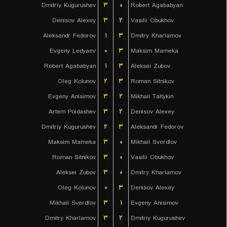
Dmitriy Kugurushev
۳
۰
Robert Agababyan
Denisov Alexey
۳
۲
Vasilii Obukhov
Aleksandr Fedorov
۱
۳
Dmitry Kharlamov
Evgeny Ledyaev
۰
۳
Maksim Mameka
Robert Agababyan
۱
۳
Aleksei Zubov
Oleg Kolunov
۲
۳
Roman Sitnikov
Evgeny Anisimov
۳
۲
Mikhail Taltykin
Artem Poidashev
۳
۲
Denisov Alexey
Dmitriy Kugurushev
۲
۳
Aleksandr Fedorov
Maksim Mameka
۳
۰
Mikhail Sverdlov
Roman Sitnikov
۳
۰
Vasilii Obukhov
Aleksei Zubov
۳
۰
Dmitry Kharlamov
Oleg Kolunov
۰
۳
Denisov Alexey
Mikhail Sverdlov
۳
۱
Evgeny Anisimov
Dmitry Kharlamov
۳
۲
Dmitriy Kugurushev