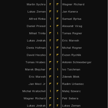
Martin Sychra
۲
۳
Wagner Richard
Lukas Zeman
۳
۲
Jan Kanera
Alfred Rinka
۱
۳
Samuel Byrtus
Daniel Priesol
۰
۳
Alexandr Virag
Mihail Trinta
۳
۱
Tomas Regner
Lukas Jindrak
۲
۳
Eric Maresh
Denis Hofman
۱
۳
Michal Regner
David Heczko
۲
۳
Evzen Rychlik
Tomas Hrabec
۳
۲
Antonin Schneeberger
Marek Blejchar
۳
۱
Ivo Taichman
Eric Maresh
۳
۰
Zdenek Bilek
Jan Mecl Jr.
۳
۲
Radim Urbaniec
Michal Kratochvil
۱
۳
Matej Szwarc
Wagner Richard
۳
۰
Petr Sebera
Lukas Jindrak
۳
۲
Lukas Zeman