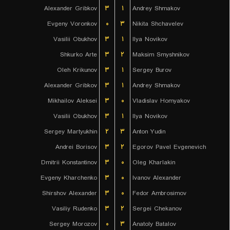
Alexander Gribkov
۳
۱
Andrey Shmakov
Evgeny Voronkov
۰
۳
Nikita Shchavelev
Vasilii Obukhov
۳
۱
Ilya Novikov
Shkurko Arte
۳
۲
Maksim Smyshnikov
Oleh Krikunov
۳
۱
Sergey Burov
Alexander Gribkov
۳
۱
Andrey Shmakov
Mikhailov Aleksei
۳
۰
Vladislav Homyakov
Vasilii Obukhov
۳
۱
Ilya Novikov
Sergey Martyukhin
۲
۳
Anton Yudin
Andrei Borisov
۳
۲
Egorov Pavel Evgenevich
Dmitrii Konstantinov
۳
۰
Oleg Kharlakin
Evgeny Kharchenko
۳
۰
Ivanov Alexander
Shirshov Alexander
۳
۰
Fedor Ambrosimov
Vasiliy Rudenko
۳
۲
Sergei Chekanov
Sergey Morozov
۰
۳
Anatoly Batalov