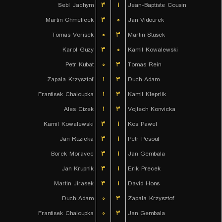
Sebl Jachym
۳
۱
Jean-Baptiste Cousin
Martin Chmelicek
۳
۰
Jan Vidourek
Tomas Vorisek
۰
۳
Martin Stusek
Karol Guzy
۳
۰
Kamil Kowalewski
Petr Kubat
۰
۳
Tomas Rein
Zapala Krzysztof
۱
۳
Duch Adam
Frantisek Chaloupka
۱
۳
Kamil Kleprlik
Ales Cizek
۱
۳
Vojtech Konvicka
Kamil Kowalewski
۳
۱
Kos Pawel
Jan Ruzicka
۳
۱
Petr Pesout
Borek Moravec
۳
۱
Jan Gembala
Jan Krupnik
۳
۱
Erik Precek
Martin Jirasek
۳
۱
David Hons
Duch Adam
۰
۳
Zapala Krzysztof
Frantisek Chaloupka
۰
۳
Jan Gembala