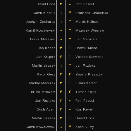
David Hons
۳
۰
Petr Pesout
Kamil Kleprlik
۱
۳
Frantisek Chaloupka
Jachym Zacharda
۱
۳
Marek Kulisek
Kamil Kowalewski
۰
۳
Mazurek Wieslaw
Borek Moravec
۰
۳
Jan Gembala
Jan Kocab
۳
۱
Brozek Michal
Jan Krupnik
۳
۱
Vojtech Konvicka
Martin Jirasek
۱
۳
Jan Ruzicka
Karol Guzy
۳
۲
Zapala Krzysztof
Michal Macurak
۳
۱
Lukas Kantor
Bruno Mrowetz
۳
۲
Tomas Fojtik
Jan Ruzicka
۳
۰
Petr Pesout
Duch Adam
۳
۰
Kos Pawel
Martin Jirasek
۳
۱
David Hons
Kamil Kowalewski
۰
۳
Karol Guzy