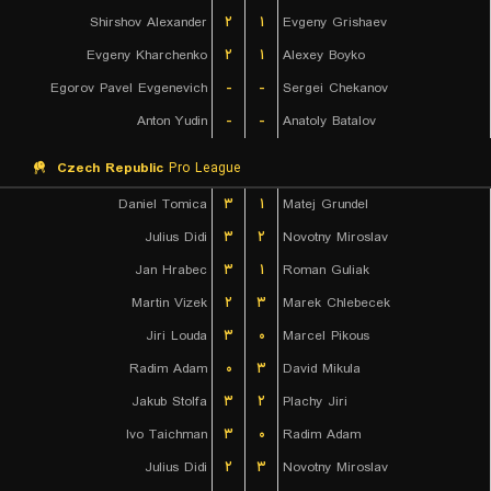
Shirshov Alexander
۲
۱
Evgeny Grishaev
Evgeny Kharchenko
۲
۱
Alexey Boyko
Egorov Pavel Evgenevich
-
-
Sergei Chekanov
Anton Yudin
-
-
Anatoly Batalov
Czech Republic
Pro League
Daniel Tomica
۳
۱
Matej Grundel
Julius Didi
۳
۲
Novotny Miroslav
Jan Hrabec
۳
۱
Roman Guliak
Martin Vizek
۲
۳
Marek Chlebecek
Jiri Louda
۳
۰
Marcel Pikous
Radim Adam
۰
۳
David Mikula
Jakub Stolfa
۳
۲
Plachy Jiri
Ivo Taichman
۳
۰
Radim Adam
Julius Didi
۲
۳
Novotny Miroslav