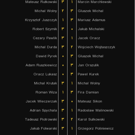
Mateusz Rutkowski
۳
۱
Marcin Marchlewski
Michal Wolny
۲
۳
Gluszek Michal
Krzysztof Juszczyk
۱
۳
Mariusz Adamus
Robert Szymik
۳
۰
Jakub Michalski
Cezary Pawlik
۳
۱
Jacek Oracz
Michal Durda
۳
۲
Wojciech Wojtaszczyk
Dawid Pyrek
۰
۳
Gluszek Michal
Adam Ruszkiewicz
۰
۳
Jan Orszulik
Oracz Lukasz
۰
۳
Pawel Kurek
Michal Krutak
۳
۱
Michal Wolny
Roman Wiza
۱
۳
Fira Damian
Jacek Wieczerzak
۳
۰
Mateusz Sikon
Adrian Spychala
۳
۱
Radoslaw Malinowski
Tadeusz Piotrowski
۳
۲
Karol Sulkowski
Jakub Folwarski
۳
۱
Grzegorz Poliniewicz