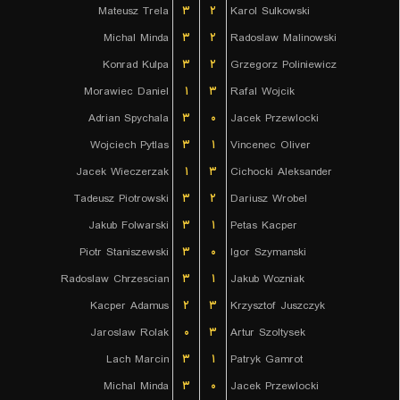
Mateusz Trela
۳
۲
Karol Sulkowski
Michal Minda
۳
۲
Radoslaw Malinowski
Konrad Kulpa
۳
۲
Grzegorz Poliniewicz
Morawiec Daniel
۱
۳
Rafal Wojcik
Adrian Spychala
۳
۰
Jacek Przewlocki
Wojciech Pytlas
۳
۱
Vincenec Oliver
Jacek Wieczerzak
۱
۳
Cichocki Aleksander
Tadeusz Piotrowski
۳
۲
Dariusz Wrobel
Jakub Folwarski
۳
۱
Petas Kacper
Piotr Staniszewski
۳
۰
Igor Szymanski
Radoslaw Chrzescian
۳
۱
Jakub Wozniak
Kacper Adamus
۲
۳
Krzysztof Juszczyk
Jaroslaw Rolak
۰
۳
Artur Szoltysek
Lach Marcin
۳
۱
Patryk Gamrot
Michal Minda
۳
۰
Jacek Przewlocki