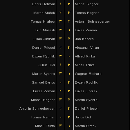
Denis Hofman
۱
۳
Michal Regner
Martin Stefek
۲
۳
Tomas Regner
Tomas Hrabec
۳
۲
Antonin Schneeberger
Eric Maresh
۳
۱
Lukas Zeman
Lukas Jindrak
۳
۲
Jan Kanera
Daniel Priesol
۲
۳
Alexandr Virag
Evzen Rychlik
۳
۰
Alfred Rinka
Julius Didi
۱
۳
Mihail Trinta
Martin Sychra
۳
۰
Wagner Richard
Samuel Byrtus
۰
۳
Evzen Rychlik
Lukas Zeman
۲
۳
Lukas Jindrak
Michal Regner
۳
۲
Martin Sychra
Antonin Schneeberger
۲
۳
Daniel Priesol
Tomas Regner
۰
۳
Julius Didi
Mihail Trinta
۳
۰
Martin Stefek