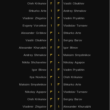
Oleh Krikunov
۲
۳
Vasilii Obukhov
Shkurko Arte
۱
۳
Andrey Shmakov
Vladimir Zhigalov
۱
۳
Vadim Pryakhin
Evgeny Voronkov
۱
۳
Vladislav Turnaev
Alexander Gribkov
۳
۰
Shkurko Arte
Vasilii Obukhov
۳
۱
Sergey Burov
Alexander Khurudzhi
۲
۳
Igor Blinov
Andrey Shmakov
۳
۰
Maksim Smyshnikov
Nikita Shchavelev
۳
۰
Nikolay Agapov
Igor Blinov
۰
۳
Vadim Pryakhin
Ilya Novikov
۳
۰
Oleh Krikunov
Maksim Smyshnikov
۱
۳
Shkurko Arte
Nikolay Agapov
۳
۰
Vladislav Turnaev
Oleh Krikunov
۳
۲
Sergey Burov
Vladimir Zhigalov
۳
۱
Alexander Khurudzhi