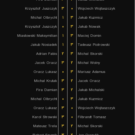
Krzysztof Juszczyk
۳
۰
Wojciech Wojtaszczyk
Michal Olbrycht
۱
۳
Jakub Kuzmicz
Krzysztof Juszczyk
۰
۳
Jakub Nowak
Miastowski Maksymilian
۱
۳
Maciej Domin
Jakub Nosiadek
۱
۳
Tadeusz Piotrowski
Adrian Fabis
۲
۳
Michal Skorski
Jacek Oracz
۳
۲
Michal Wolny
Oracz Lukasz
۰
۳
Mariusz Adamus
Michal Krutak
۳
۲
Jacek Oracz
Fira Damian
۳
۲
Jakub Michalski
Michal Olbrycht
۰
۳
Jakub Kuzmicz
Oracz Lukasz
۳
۰
Wojciech Wojtaszczyk
Karol Strowski
۳
۰
Filbrandt Tomasz
Mateusz Trela
۳
۲
Michal Skorski