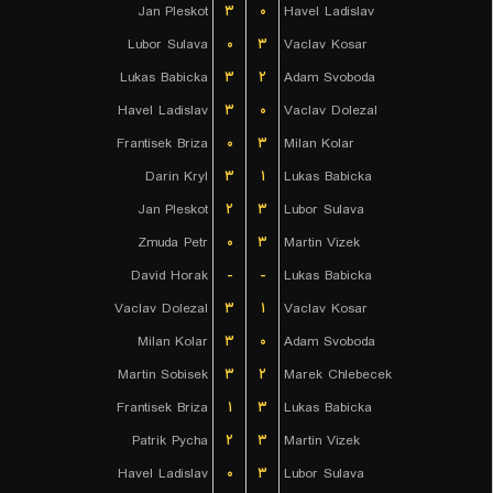
Jan Pleskot
۳
۰
Havel Ladislav
Lubor Sulava
۰
۳
Vaclav Kosar
Lukas Babicka
۳
۲
Adam Svoboda
Havel Ladislav
۳
۰
Vaclav Dolezal
Frantisek Briza
۰
۳
Milan Kolar
Darin Kryl
۳
۱
Lukas Babicka
Jan Pleskot
۲
۳
Lubor Sulava
Zmuda Petr
۰
۳
Martin Vizek
David Horak
-
-
Lukas Babicka
Vaclav Dolezal
۳
۱
Vaclav Kosar
Milan Kolar
۳
۰
Adam Svoboda
Martin Sobisek
۳
۲
Marek Chlebecek
Frantisek Briza
۱
۳
Lukas Babicka
Patrik Pycha
۲
۳
Martin Vizek
Havel Ladislav
۰
۳
Lubor Sulava