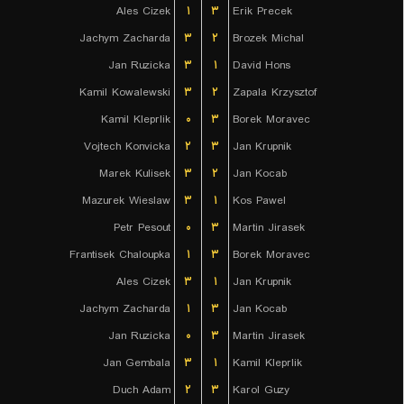
Ales Cizek
۱
۳
Erik Precek
Jachym Zacharda
۳
۲
Brozek Michal
Jan Ruzicka
۳
۱
David Hons
Kamil Kowalewski
۳
۲
Zapala Krzysztof
Kamil Kleprlik
۰
۳
Borek Moravec
Vojtech Konvicka
۲
۳
Jan Krupnik
Marek Kulisek
۳
۲
Jan Kocab
Mazurek Wieslaw
۳
۱
Kos Pawel
Petr Pesout
۰
۳
Martin Jirasek
Frantisek Chaloupka
۱
۳
Borek Moravec
Ales Cizek
۳
۱
Jan Krupnik
Jachym Zacharda
۱
۳
Jan Kocab
Jan Ruzicka
۰
۳
Martin Jirasek
Jan Gembala
۳
۱
Kamil Kleprlik
Duch Adam
۲
۳
Karol Guzy