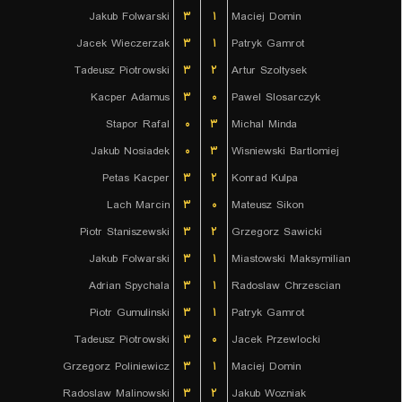
Jakub Folwarski
۳
۱
Maciej Domin
Jacek Wieczerzak
۳
۱
Patryk Gamrot
Tadeusz Piotrowski
۳
۲
Artur Szoltysek
Kacper Adamus
۳
۰
Pawel Slosarczyk
Stapor Rafal
۰
۳
Michal Minda
Jakub Nosiadek
۰
۳
Wisniewski Bartlomiej
Petas Kacper
۳
۲
Konrad Kulpa
Lach Marcin
۳
۰
Mateusz Sikon
Piotr Staniszewski
۳
۲
Grzegorz Sawicki
Jakub Folwarski
۳
۱
Miastowski Maksymilian
Adrian Spychala
۳
۱
Radoslaw Chrzescian
Piotr Gumulinski
۳
۱
Patryk Gamrot
Tadeusz Piotrowski
۳
۰
Jacek Przewlocki
Grzegorz Poliniewicz
۳
۱
Maciej Domin
Radoslaw Malinowski
۳
۲
Jakub Wozniak