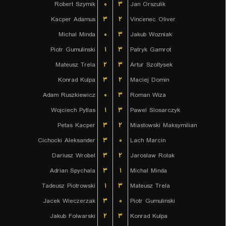
Robert Szymik
۰
۳
Jan Orszulik
Kacper Adamus
۳
۲
Vincenec Oliver
Michal Minda
۰
۳
Jakub Wozniak
Piotr Gumulinski
۱
۳
Patryk Gamrot
Mateusz Trela
۲
۳
Artur Szoltysek
Konrad Kulpa
۳
۲
Maciej Domin
Adam Ruszkiewicz
۰
۳
Roman Wiza
Wojciech Pytlas
۱
۳
Pawel Slosarczyk
Petas Kacper
۳
۲
Miastowski Maksymilian
Cichocki Aleksander
۳
۰
Lach Marcin
Dariusz Wrobel
۳
۲
Jaroslaw Rolak
Adrian Spychala
۳
۱
Michal Minda
Tadeusz Piotrowski
۱
۳
Mateusz Trela
Jacek Wieczerzak
۳
۰
Piotr Gumulinski
Jakub Folwarski
۲
۳
Konrad Kulpa