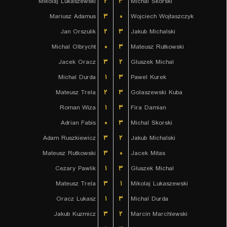
Mikolaj Lukaszewski
۲
۳
Michal Skorski
Mariusz Adamus
۳
۰
Wojciech Wojtaszczyk
Jan Orszulik
۲
۳
Jakub Michalski
Michal Olbrycht
۰
۳
Mateusz Rutkowski
Jacek Oracz
۳
۲
Gluszek Michal
Michal Durda
۱
۳
Pawel Kurek
Mateusz Trela
۲
۳
Golaszewski Kuba
Roman Wiza
۱
۳
Fira Damian
Adrian Fabis
۰
۳
Michal Skorski
Adam Ruszkiewicz
۳
۲
Jakub Michalski
Mateusz Rutkowski
۳
۰
Jacek Mitas
Cezary Pawlik
۱
۳
Gluszek Michal
Mateusz Trela
۳
۱
Mikolaj Lukaszewski
Oracz Lukasz
۱
۳
Michal Durda
Jakub Kuzmicz
۳
۲
Marcin Marchlewski