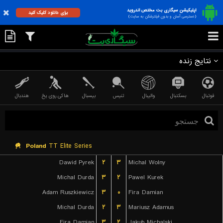
اپلیکیشن سیگاری بت مختص اندروید
برای دانلود کلیک کنید
(دسترسی آسان و بدون فیلترشکن به سایت)
نتایج زنده
فوتبال
بسکتبال
والیبال
تنیس
بیسبال
هاکی روی یخ
هندبال
Poland
TT Elite Series
Dawid Pyrek
۲
۳
Michal Wolny
Michal Durda
۳
۲
Pawel Kurek
Adam Ruszkiewicz
۳
۰
Fira Damian
Michal Durda
۲
۳
Mariusz Adamus
Fira Damian
۳
۲
Jakub Michalski