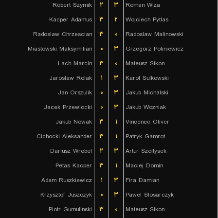
Robert Szymik
۲
۳
Roman Wiza
Kacper Adamus
۳
۲
Wojciech Pytlas
Radoslaw Chrzescian
۳
۰
Radoslaw Malinowski
Miastowski Maksymilian
۰
۳
Grzegorz Poliniewicz
Lach Marcin
۳
۰
Mateusz Sikon
Jaroslaw Rolak
۱
۳
Karol Sulkowski
Jan Orszulik
۰
۳
Jakub Michalski
Jacek Przewlocki
۰
۳
Jakub Wozniak
Jakub Nowak
۳
۱
Vincenec Oliver
Cichocki Aleksander
۳
۱
Patryk Gamrot
Dariusz Wrobel
۲
۳
Artur Szoltysek
Petas Kacper
۳
۱
Maciej Domin
Adam Ruszkiewicz
۱
۳
Fira Damian
Krzysztof Juszczyk
۰
۳
Pawel Slosarczyk
Piotr Gumulinski
۳
۰
Mateusz Sikon