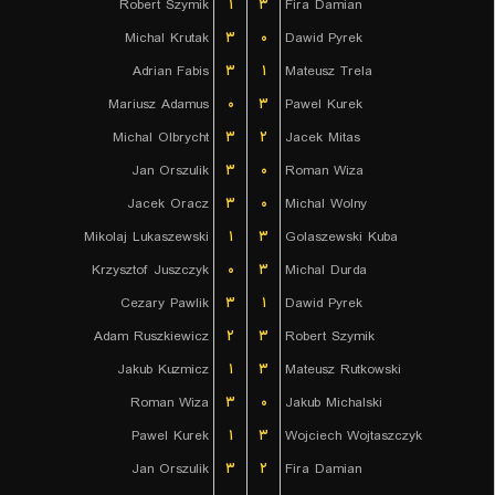
Robert Szymik
۱
۳
Fira Damian
Michal Krutak
۳
۰
Dawid Pyrek
Adrian Fabis
۳
۱
Mateusz Trela
Mariusz Adamus
۰
۳
Pawel Kurek
Michal Olbrycht
۳
۲
Jacek Mitas
Jan Orszulik
۳
۰
Roman Wiza
Jacek Oracz
۳
۰
Michal Wolny
Mikolaj Lukaszewski
۱
۳
Golaszewski Kuba
Krzysztof Juszczyk
۰
۳
Michal Durda
Cezary Pawlik
۳
۱
Dawid Pyrek
Adam Ruszkiewicz
۲
۳
Robert Szymik
Jakub Kuzmicz
۱
۳
Mateusz Rutkowski
Roman Wiza
۳
۰
Jakub Michalski
Pawel Kurek
۱
۳
Wojciech Wojtaszczyk
Jan Orszulik
۳
۲
Fira Damian