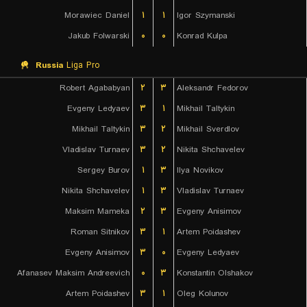
Morawiec Daniel
۱
۱
Igor Szymanski
Jakub Folwarski
۰
۰
Konrad Kulpa
Russia
Liga Pro
Robert Agababyan
۲
۳
Aleksandr Fedorov
Evgeny Ledyaev
۳
۱
Mikhail Taltykin
Mikhail Taltykin
۳
۲
Mikhail Sverdlov
Vladislav Turnaev
۳
۲
Nikita Shchavelev
Sergey Burov
۱
۳
Ilya Novikov
Nikita Shchavelev
۱
۳
Vladislav Turnaev
Maksim Mameka
۲
۳
Evgeny Anisimov
Roman Sitnikov
۳
۱
Artem Poidashev
Evgeny Anisimov
۳
۰
Evgeny Ledyaev
Afanasev Maksim Andreevich
۰
۳
Konstantin Olshakov
Artem Poidashev
۳
۱
Oleg Kolunov