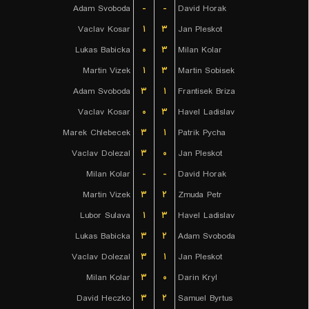
Adam Svoboda
-
-
David Horak
Vaclav Kosar
۱
۳
Jan Pleskot
Lukas Babicka
۰
۳
Milan Kolar
Martin Vizek
۱
۳
Martin Sobisek
Adam Svoboda
۳
۱
Frantisek Briza
Vaclav Kosar
۰
۳
Havel Ladislav
Marek Chlebecek
۳
۱
Patrik Pycha
Vaclav Dolezal
۳
۰
Jan Pleskot
Milan Kolar
-
-
David Horak
Martin Vizek
۳
۲
Zmuda Petr
Lubor Sulava
۱
۳
Havel Ladislav
Lukas Babicka
۳
۲
Adam Svoboda
Vaclav Dolezal
۳
۱
Jan Pleskot
Milan Kolar
۳
۰
Darin Kryl
David Heczko
۳
۲
Samuel Byrtus