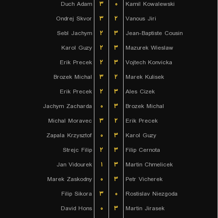
Duch Adam
۳
۰
Kamil Kowalewski
Ondrej Skvor
۳
۲
Vanous Jiri
Sebl Jachym
۲
۳
Jean-Baptiste Cousin
Karol Guzy
۲
۳
Mazurek Wieslaw
Erik Precek
۲
۳
Vojtech Konvicka
Brozek Michal
۳
۲
Marek Kulisek
Erik Precek
۲
۳
Ales Cizek
Jachym Zacharda
۰
۳
Brozek Michal
Michal Moravec
۳
۲
Erik Precek
Zapala Krzysztof
۰
۳
Karol Guzy
Strejc Filip
۲
۳
Filip Cernota
Jan Vidourek
۱
۳
Martin Chmelicek
Marek Zaskodny
۰
۳
Petr Vicherek
Filip Sikora
۳
۰
Rostislav Niezgoda
David Hons
۰
۳
Martin Jirasek