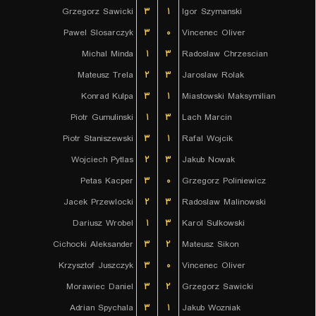
Grzegorz Sawicki
۳
۱
Igor Szymanski
Pawel Slosarczyk
۳
۰
Vincenec Oliver
Michal Minda
۱
۳
Radoslaw Chrzescian
Mateusz Trela
۲
۳
Jaroslaw Rolak
Konrad Kulpa
۳
۱
Miastowski Maksymilian
Piotr Gumulinski
۱
۳
Lach Marcin
Piotr Staniszewski
۳
۱
Rafal Wojcik
Wojciech Pytlas
۲
۳
Jakub Nowak
Petas Kacper
۳
۰
Grzegorz Poliniewicz
Jacek Przewlocki
۲
۳
Radoslaw Malinowski
Dariusz Wrobel
۱
۳
Karol Sulkowski
Cichocki Aleksander
۳
۲
Mateusz Sikon
Krzysztof Juszczyk
۳
۰
Vincenec Oliver
Morawiec Daniel
۳
۲
Grzegorz Sawicki
Adrian Spychala
۳
۱
Jakub Wozniak