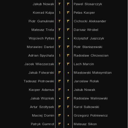
Jakub Nowak
۲
۳
Pawel Slosarczyk
Konrad Kulpa
۱
۳
Petas Kacper
Piotr Gumulinski
۲
۳
Cichocki Aleksander
Mateusz Trela
۲
۳
Dariusz Wrobel
Wojciech Pytlas
۳
۰
Krzysztof Juszczyk
Morawiec Daniel
۲
۳
Piotr Staniszewski
Adrian Spychala
۱
۳
Radoslaw Chrzescian
Jacek Wieczerzak
۲
۳
Lach Marcin
Jakub Folwarski
۳
۰
Miastowski Maksymilian
Tadeusz Piotrowski
۳
۲
Jaroslaw Rolak
Kacper Adamus
۳
۰
Jakub Nowak
Jakub Wozniak
۰
۳
Radoslaw Malinowski
Artur Szoltysek
۳
۲
Karol Sulkowski
Maciej Domin
۳
۰
Grzegorz Poliniewicz
Patryk Gamrot
۳
۰
Mateusz Sikon