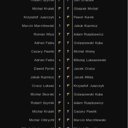
Robert Szymik
۳
۲
Jan Orszulik
Michal Krutak
۳
۲
Gluszek Michal
Krzysztof Juszczyk
۰
۳
Pawel Kurek
Marcin Marchlewski
۱
۳
Jakub Kuzmicz
Roman Wiza
۲
۳
Adam Ruszkiewicz
Adrian Fabis
۳
۲
Golaszewski Kuba
Cezary Pawlik
۳
۲
Michal Wolny
Adrian Fabis
۰
۳
Mikolaj Lukaszewski
Dawid Pyrek
۰
۳
Jacek Oracz
Jakub Kuzmicz
۲
۳
Jacek Mitas
Oracz Lukasz
۰
۳
Krzysztof Juszczyk
Michal Skorski
۰
۳
Golaszewski Kuba
Robert Szymik
۳
۰
Adam Ruszkiewicz
Michal Krutak
۳
۲
Cezary Pawlik
Michal Olbrycht
۲
۳
Marcin Marchlewski