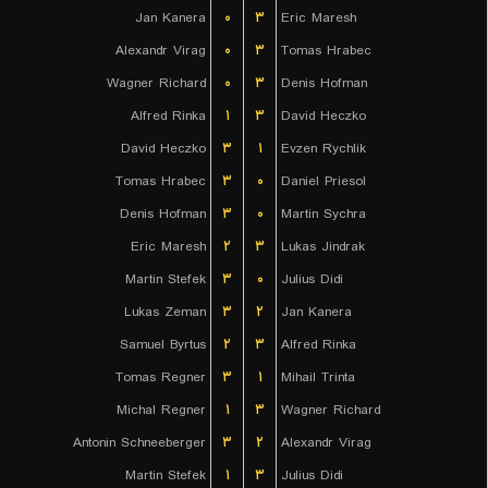
Jan Kanera
۰
۳
Eric Maresh
Alexandr Virag
۰
۳
Tomas Hrabec
Wagner Richard
۰
۳
Denis Hofman
Alfred Rinka
۱
۳
David Heczko
David Heczko
۳
۱
Evzen Rychlik
Tomas Hrabec
۳
۰
Daniel Priesol
Denis Hofman
۳
۰
Martin Sychra
Eric Maresh
۲
۳
Lukas Jindrak
Martin Stefek
۳
۰
Julius Didi
Lukas Zeman
۳
۲
Jan Kanera
Samuel Byrtus
۲
۳
Alfred Rinka
Tomas Regner
۳
۱
Mihail Trinta
Michal Regner
۱
۳
Wagner Richard
Antonin Schneeberger
۳
۲
Alexandr Virag
Martin Stefek
۱
۳
Julius Didi